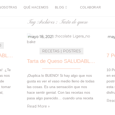
NOSOTRAS
QUÉ HACEMOS
BLOG
COLABORAR
Tag Archives :
Tarta de queso
mayo 18, 2021
may
O
RECETAS | POSTRES
Tarta de Queso SALUDABLE con toque a naranja
Tarta de Queso SALUDABLE de Chocolate
da! ¿Te
10 Po
as nos
¡Duplica lo BUENO! Si hay algo que nos
en es
 de
gusta es ver el vaso medio lleno de todas
post
a tomar
las cosas. Es una sensación que nos
esta 
al,
hace sentir genial. Con las recetas nos
disfr
 Hoy te
pasa algo parecido… cuando una receta
fresq
Read
rsión de
nos gusta, casi siempre intentamos
para 
Read More »
sta
hacerle una segunda versión en otro
los p