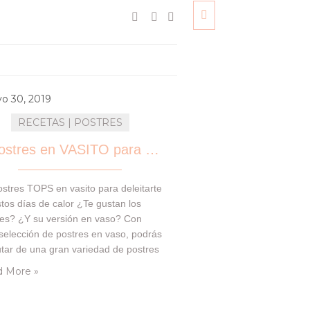
o 30, 2019
RECETAS | POSTRES
7 Postres en VASITO para DELEITARTE
stres TOPS en vasito para deleitarte
tos días de calor ¿Te gustan los
res? ¿Y su versión en vaso? Con
selección de postres en vaso, podrás
utar de una gran variedad de postres
uitos, cremosos, saludables y aptos
 More »
tod@s!! Además, si eres fanáticos de
ostres en formato individual, son