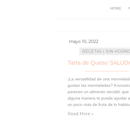
HOME
mayo 10, 2022
RECETAS | SIN HORN
¡La versatilidad de una mermela
gustan las mermeladas? A nosotr
parecen un alimento versátil, que
alguna manera te puede ayudar 
un poco más de fruta de lo habitu
siempre vigilando sus cantidades.
Read More »
dejamos por aquí, una tercera ve
nuestra TARTA de QUESO, y en e