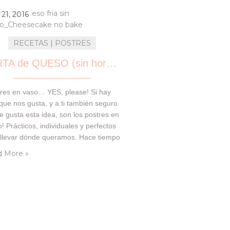
ectos porque son una buena
nativa a…
o 21, 2016
RECETAS | POSTRES
TARTA de QUESO (sin horno) en BOTE
tres en vaso… YES, please! Si hay
que nos gusta, y a ti también seguro
e gusta esta idea, son los postres en
o! Prácticos, individuales y perfectos
 llevar dónde queramos. Hace tiempo
hicimos esta delicia de TARTA de
 More »
o (Sin Horno) y estos días de
miento, la hemos querido repetir… y
ido de nuevo todo…