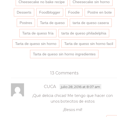
una
una
una
a
Cheesecake no bake recipe
Cheesecake sin horno
ventana
ventana
ventana
un
nueva)
nueva)
nueva)
amigo
(Se
Desserts
Foodblogger
Foodie
Postre en bote
abre
en
una
Postres
Tarta de queso
tarta de queso casera
ventana
nueva)
Tarta de queso fría
tarta de queso philadelphia
Tarta de queso sin horno
Tarta de queso sin horno facil
Tarta de queso sin horno ingredientes
13 Comments
CUCA
julio 28, 2016 at 8:07 am
¡Qué delicia chicas! Me tengo que hacer con
unos botecitos de estos
¡Besos mil!