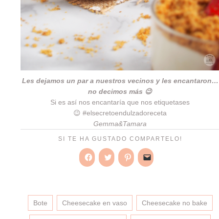
Les dejamos un par a nuestros vecinos y les encantaron…
no decimos más 😉
Si es así nos encantaría que nos etiquetases
😉 #elsecretoendulzadoreceta
Gemma&Tamara
SI TE HA GUSTADO COMPARTELO!
Haz
Haz
Haz
Haz
clic
clic
clic
clic
para
para
para
para
compartir
compartir
compartir
enviar
en
en
en
un
Facebook
Twitter
Pinterest
enlace
(Se
(Se
(Se
por
Bote
Cheesecake en vaso
Cheesecake no bake
abre
abre
abre
correo
en
en
en
electrónico