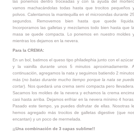
las ponemos dentro troceadas y con la ayuda del morter
vamos machacándolas todas hasta que trocitos pequeños 
polvos. Calentamos la mantequilla en el microondas durante 2
segundos. Removemos bien hasta que quede líquida
Incorporamos las galletas y mezclamos todo bien hasta que l
masa se quede compacta. Lo ponemos en nuestro moldes 
mientras los dejamos en la nevera.
Para la CREMA:
En un bol, batimos el queso tipo philadephia junto con el azúca
y la vainilla durante unos 5 minutos aproximadamente. 
continuación, agregamos la nata y seguimos batiendo 2 minuto
más (
no batas durante mucho tiempo porque la nata se pued
cortar
). Nos quedará una crema semi compacta pero llevadera
Sacamos los moldes de la nevera y echamos la crema encim
casi hasta arriba. Dejamos enfriar en la nevera mínimo 4 horas
Pasado este tiempo, ya puedes disfrutar de ellas. Nosotras l
hemos agregado más trocitos de galletas digestive (que no
encantan) y un poco de mermelada.
¡¡Una combinación de 3 capas sublime!!