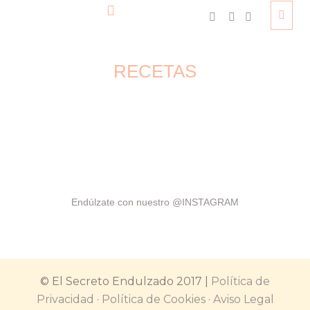
RECETAS
Endúlzate con nuestro
@INSTAGRAM
© El Secreto Endulzado 2017 |
Política de
Privacidad
·
Política de Cookies
·
Aviso Legal