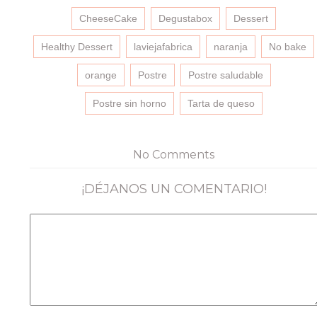
compartir
compartir
compartir
enviar
en
en
en
un
CheeseCake
Facebook
Twitter
Degustabox
Pinterest
enlace
Dessert
(Se
(Se
(Se
por
abre
abre
abre
correo
en
en
en
electrónico
Healthy Dessert
laviejafabrica
naranja
No bake
una
una
una
a
ventana
ventana
ventana
un
nueva)
nueva)
nueva)
amigo
orange
Postre
Postre saludable
(Se
abre
en
Postre sin horno
Tarta de queso
una
ventana
nueva)
No Comments
¡DÉJANOS UN COMENTARIO!