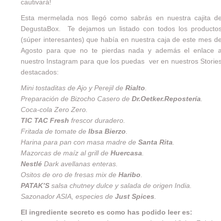
cautivará!
Esta mermelada nos llegó como sabrás en nuestra cajita d
DegustaBox
. Te dejamos un listado con todos los producto
(súper interesantes) que había en nuestra caja de este mes d
Agosto para que no te pierdas nada y además el enlace 
nuestro Instagram para que los puedas ver en nuestros Storie
destacados:
Mini tostaditas de Ajo y Perejil de
Rialto
.
Preparación de Bizocho Casero de
Dr.Oetker.Repostería
.
Coca-cola Zero Zero.
TIC TAC Fresh
frescor duradero.
Fritada de tomate de
Ibsa Bierzo
.
Harina para pan con masa madre de
Santa Rita
.
Mazorcas de maíz al grill de
Huercasa
.
Nestlé
Dark avellanas enteras.
Ositos de oro de fresas mix de
Haribo
.
PATAK’S
salsa chutney dulce y salada de origen India.
Sazonador ASIA, especies de
Just Spices
.
El ingrediente secreto es como has podido leer es: