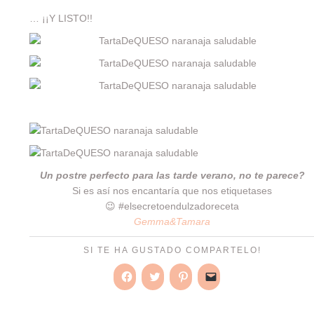
… ¡¡Y LISTO!!
Un postre perfecto para las tarde verano, no te parece?
Si es así nos encantaría que nos etiquetases
😉 #elsecretoendulzadoreceta
Gemma&Tamara
SI TE HA GUSTADO COMPARTELO!
Haz
Haz
Haz
Haz
clic
clic
clic
clic
para
para
para
para