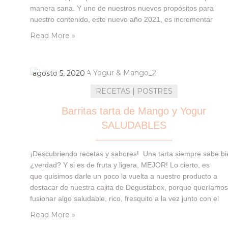
manera sana. Y uno de nuestros nuevos propósitos para
nuestro contenido, este nuevo año 2021, es incrementar
todavía más, las recetas saludables en nuestro blog. *Si nos
Read More »
sigues por Instagram, ya lo…
agosto 5, 2020
RECETAS | POSTRES
Barritas tarta de Mango y Yogur
SALUDABLES
¡Descubriendo recetas y sabores! Una tarta siempre sabe bi
¿verdad? Y si es de fruta y ligera, MEJOR! Lo cierto, es
que quisimos darle un poco la vuelta a nuestro producto a
destacar de nuestra cajita de Degustabox, porque queríamo
fusionar algo saludable, rico, fresquito a la vez junto con el
sabor que tenía ese producto! Y el resultado ha sido,
Read More »
increíble……