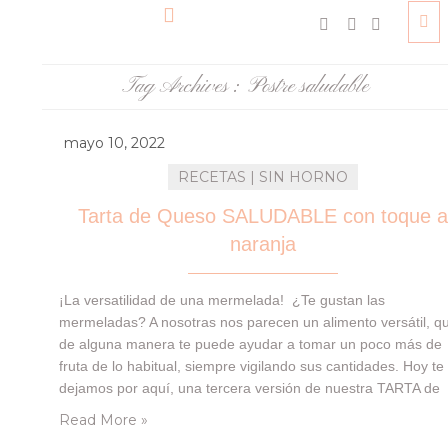
Tag Archives :
Postre saludable
mayo 10, 2022
RECETAS | SIN HORNO
Tarta de Queso SALUDABLE con toque 
naranja
¡La versatilidad de una mermelada! ¿Te gustan las
mermeladas? A nosotras nos parecen un alimento versátil, q
de alguna manera te puede ayudar a tomar un poco más de
fruta de lo habitual, siempre vigilando sus cantidades. Hoy te
dejamos por aquí, una tercera versión de nuestra TARTA de
QUESO, y en esta caso saludable. SIN HORNO, de estas
Read More »
recetas…