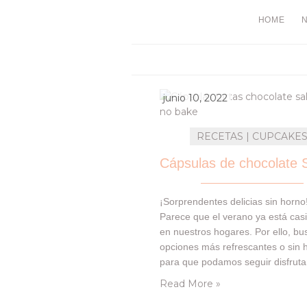
HOME
junio 10, 2022
RECETAS | CUPCAKE
¡Sorprendentes delicias sin horno
Parece que el verano ya está casi
en nuestros hogares. Por ello, b
opciones más refrescantes o sin 
para que podamos seguir disfrut
nuestros postres y snacks casi a d
Read More »
Hoy te dejamos por aquí, una rec