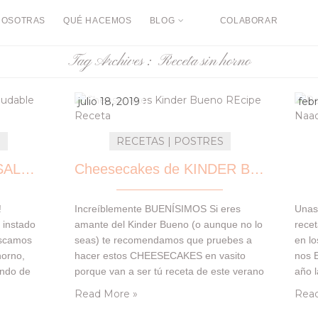
NOSOTRAS
QUÉ HACEMOS
BLOG
COLABORAR
Tag Archives :
Receta sin horno
julio 18, 2019
febr
S
RECETAS | POSTRES
Cápsulas de chocolate SALUDABLES (no bake)
Cheesecakes de KINDER BUENO
!
Increíblemente BUENÍSIMOS Si eres
Unas
 instado
amante del Kinder Bueno (o aunque no lo
rece
uscamos
seas) te recomendamos que pruebes a
en lo
horno,
hacer estos CHEESECAKES en vasito
nos 
ando de
porque van a ser tú receta de este verano
año l
iario.
😉 ¿Por qué estamos tan seguras de que
Naom
Read More »
Read
eta
te va a gustar esta receta? Porque tiene
comp