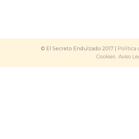
DIFERENTE, que la hemos llam
cápsulas de chocolate saludable 
HORNO, con un toque fresco en 
© El Secreto Endulzado 2017 |
Política
Cookies
·
Aviso Le