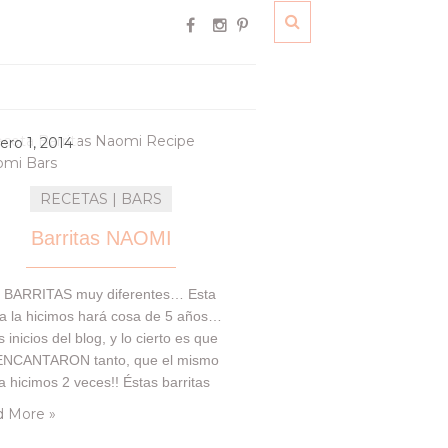
ero 1, 2014
RECETAS | BARS
Barritas NAOMI
 BARRITAS muy diferentes… Esta
ta la hicimos hará cosa de 5 años…
s inicios del blog, y lo cierto es que
ENCANTARON tanto, que el mismo
a hicimos 2 veces!! Éstas barritas
i de origen Canadiense se
 More »
onen de tres deliciosas capas