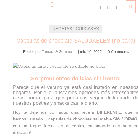
RECETAS | CUPCAKES
Cápsulas de chocolate SALUDABLES (no bake)
Escrito por
Tamara & Gemma
junio 10, 2022
0 Comments
¡Sorprendentes delicias sin horno!
Parece que el verano ya está casi instado en nuestro
hogares. Por ello, buscamos opciones más refrescante
o sin horno, para que podamos seguir disfrutando d
nuestros postres y snacks casi a diario.
Hoy te dejamos por aquí, una receta
DIFERENTE
, que l
hemos llamado… cápsulas de chocolate saludable
S
IN HORNO
con un toque fresco en el centro, culminando con bombó
delicioso!