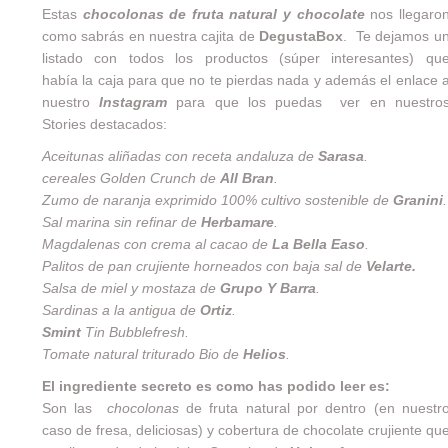
Estas
chocolonas de fruta natural y chocolate
nos llegaro
como sabrás en nuestra cajita de
DegustaBox
. Te dejamos u
listado con todos los productos (súper interesantes) qu
había la caja para que no te pierdas nada y además el enlace 
nuestro
Instagram
para que los puedas ver en nuestro
Stories destacados:
Aceitunas aliñadas con receta andaluza de
Sarasa
.
cereales Golden Crunch de
All Bran
.
Zumo de naranja exprimido 100% cultivo sostenible de
Granini
.
Sal marina sin refinar de
Herbamare
.
Magdalenas con crema al cacao de
La Bella Easo
.
Palitos de pan crujiente horneados con baja sal de
Velarte
.
Salsa de miel y mostaza de
Grupo Y Barra
.
Sardinas a la antigua de
Ortiz
.
Smint
Tin Bubblefresh.
Tomate natural triturado Bio de
Helios
.
El ingrediente secreto es como has podido leer es:
Son las
chocolonas
de fruta natural por dentro (en nuestr
caso de fresa, deliciosas) y cobertura de chocolate crujiente qu