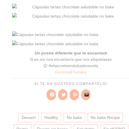
Un postre diferente que te encantará
Si es así nos encantaría que nos etiquetases
😉 #elsecretoendulzadoreceta
Gemma&Tamara
SI TE HA GUSTADO COMPARTELO!
Haz
Haz
Haz
Haz
clic
clic
clic
clic
para
para
para
para
compartir
compartir
compartir
enviar
en
en
en
un
Dessert
Healthy
Facebook
Twitter
No bake
Pinterest
enlace
No bake Recipe
(Se
(Se
(Se
por
abre
abre
abre
correo