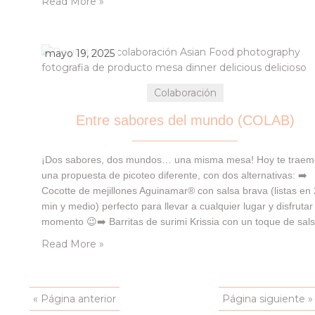
Read More »
Super…
mayo 19, 2025
Colaboración
Entre sabores del mundo (COLAB)
¡Dos sabores, dos mundos… una misma mesa! Hoy te trae
una propuesta de picoteo diferente, con dos alternativas: ➡️
Cocotte de mejillones Aguinamar® con salsa brava (listas en 
min y medio) perfecto para llevar a cualquier lugar y disfrutar
momento 😉➡️ Barritas de surimi Krissia con un toque de sal
teriyaki, para un bocado con aire japonés ¿Con…
Read More »
« Página anterior
Página siguiente »