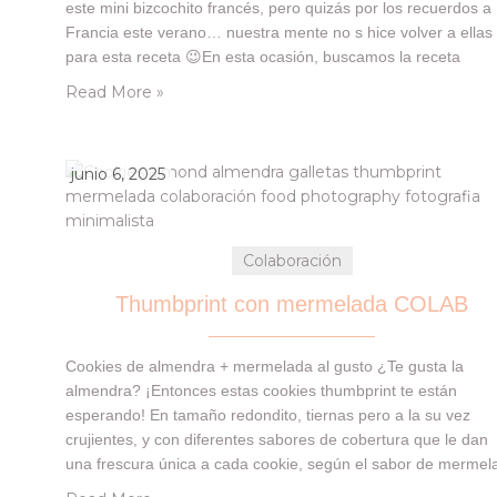
este mini bizcochito francés, pero quizás por los recuerdos a
Francia este verano… nuestra mente no s hice volver a ellas
para esta receta 😉En esta ocasión, buscamos la receta
tradicional francesa de las madeleines (con el toque a miel e
Read More »
los…
junio 6, 2025
Colaboración
Thumbprint con mermelada COLAB
Cookies de almendra + mermelada al gusto ¿Te gusta la
almendra? ¡Entonces estas cookies thumbprint te están
esperando! En tamaño redondito, tiernas pero a la su vez
crujientes, y con diferentes sabores de cobertura que le dan
una frescura única a cada cookie, según el sabor de mermel
que elijas 😉 La cobertura son las mermeladas de St. Dalfour