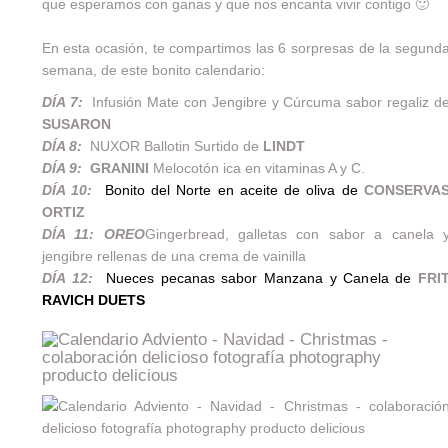
que esperamos con ganas y que nos encanta vivir contigo 🙂
En esta ocasión, te compartimos las 6 sorpresas de la segund
semana, de este bonito calendario:
DÍA 7:
Infusión Mate con Jengibre y Cúrcuma sabor regaliz d
SUSARON
DÍA 8:
NUXOR Ballotin Surtido de
LINDT
DÍA 9:
GRANINI
Melocotón ica en vitaminas A y C.
DÍA 10:
Bonito del Norte en aceite de oliva de
CONSERVA
ORTIZ
DÍA 11:
OREO
Gingerbread, galletas con sabor a canela 
jengibre rellenas de una crema de vainilla
DÍA 12:
Nueces pecanas sabor Manzana y Canela de
FRI
RAVICH DUETS