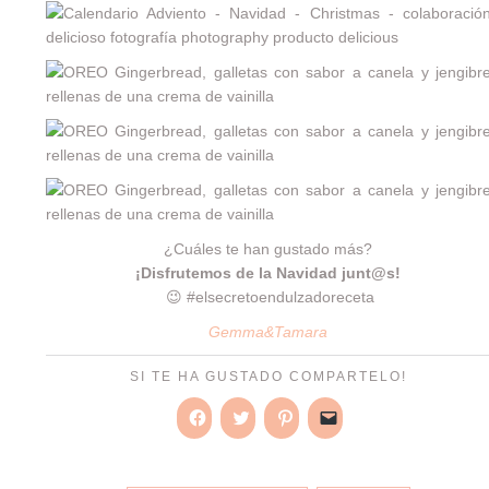
¿Cuáles te han gustado más?
¡Disfrutemos de la Navidad junt@s!
😉 #elsecretoendulzadoreceta
Gemma&Tamara
SI TE HA GUSTADO COMPARTELO!
Haz
Haz
Haz
Haz
clic
clic
clic
clic
para
para
para
para
compartir
compartir
compartir
enviar