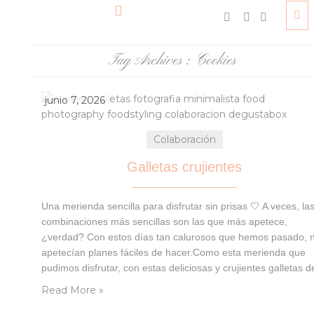
Tag Archives :
Cookies
junio 7, 2026
Colaboración
Galletas crujientes
Una merienda sencilla para disfrutar sin prisas 🤍 A veces, la
combinaciones más sencillas son las que más apetece,
¿verdad? Con estos días tan calurosos que hemos pasado, 
apetecían planes fáciles de hacer.Como esta merienda que
pudimos disfrutar, con estas deliciosas y crujientes galletas d
SABOROSA BELGAS, acompañadas con un poco de crema 
Read More »
chocolate, que nos llegaron en…