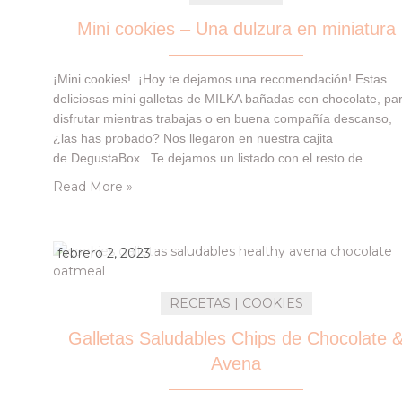
Mini cookies – Una dulzura en miniatura
¡Mini cookies! ¡Hoy te dejamos una recomendación! Estas
deliciosas mini galletas de MILKA bañadas con chocolate, pa
disfrutar mientras trabajas o en buena compañía descanso,
¿las has probado? Nos llegaron en nuestra cajita
de DegustaBox . Te dejamos un listado con el resto de
productos (súper interesantes) y además el enlace a nuestro
Read More »
Instagram para que los puedas ver en nuestros Stories
destacados:…
febrero 2, 2023
RECETAS | COOKIES
Galletas Saludables Chips de Chocolate 
Avena