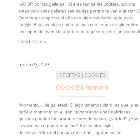
¡AMOR por las galletas! Si eres fan de las cookies, apunta
estas deliciosas galletas saludables porque te van a gustar 
Queríamos empezar el año con algo saludable, apto para
tod@s. Estas cookies están hechas con crema de almendras
los copos de avena le aportan un toque crujiente, antioxidant
ayuda a tu colesterol, pintan bien, ¿verdad? Si quieres…
Read More »
enero 9, 2023
RECETAS | COOKIES
COOKIES moment
¡Momento… de galletas! Si algo tenemos claro, es que, una
tarde o momento en el tren, saboreando unas deliciosas
galletas pueden mejorar tu estado de ánimo, ¿verdad? ¡Hoy 
lo volvemos a poner muy fácil! En nuestra cajita
de DegustaBox del pasado mes, nos llegaron cosas
interesantes, y el producto a destacar, te va a encantar… Es