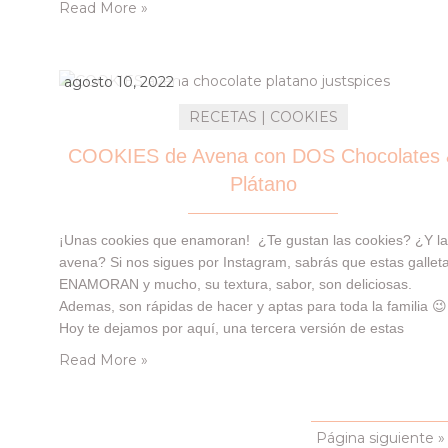
Read More »
galletas de FABS 50% galleta…
agosto 10, 2022
RECETAS | COOKIES
COOKIES de Avena con DOS Chocolates
Plátano
¡Unas cookies que enamoran! ¿Te gustan las cookies? ¿Y l
avena? Si nos sigues por Instagram, sabrás que estas gallet
ENAMORAN y mucho, su textura, sabor, son deliciosas.
Ademas, son rápidas de hacer y aptas para toda la familia 😉
Hoy te dejamos por aquí, una tercera versión de estas
COOKIES, con toque a cacao y plátano tanto por dentro
Read More »
cómo…
Página siguiente »