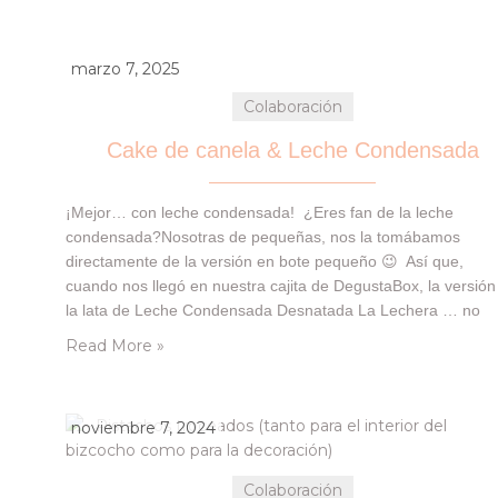
marzo 7, 2025
Colaboración
Cake de canela & Leche Condensada
¡Mejor… con leche condensada! ¿Eres fan de la leche
condensada?Nosotras de pequeñas, nos la tomábamos
directamente de la versión en bote pequeño 😉 Así que,
cuando nos llegó en nuestra cajita de DegustaBox, la versión
la lata de Leche Condensada Desnatada La Lechera … no
pudimos evitar querer comérnosla a cucharadas jejeje Por ell
Read More »
quisimos repetir esta versión de bizcocho…
noviembre 7, 2024
Colaboración