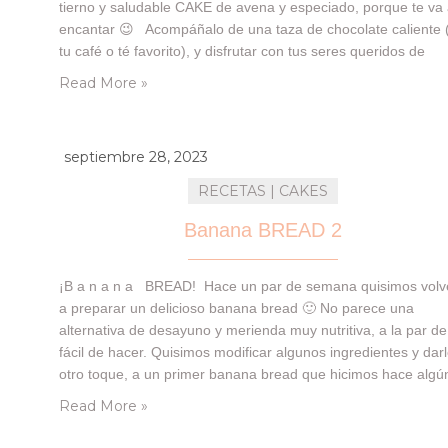
tierno y saludable CAKE de avena y especiado, porque te va
encantar 😉 Acompáñalo de una taza de chocolate caliente 
tu café o té favorito), y disfrutar con tus seres queridos de
esta…
Read More »
septiembre 28, 2023
RECETAS | CAKES
Banana BREAD 2
¡B a n a n a BREAD! Hace un par de semana quisimos volv
a preparar un delicioso banana bread 🙂 No parece una
alternativa de desayuno y merienda muy nutritiva, a la par de
fácil de hacer. Quisimos modificar algunos ingredientes y dar
otro toque, a un primer banana bread que hicimos hace algú
tiempo, te dejamos AQUÍ en…
Read More »