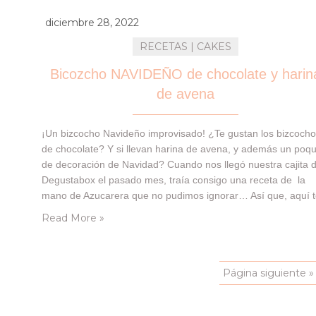
diciembre 28, 2022
RECETAS | CAKES
Bicozcho NAVIDEÑO de chocolate y harin
de avena
¡Un bizcocho Navideño improvisado! ¿Te gustan los bizcoch
de chocolate? Y si llevan harina de avena, y además un poqu
de decoración de Navidad? Cuando nos llegó nuestra cajita 
Degustabox el pasado mes, traía consigo una receta de la
mano de Azucarera que no pudimos ignorar… Así que, aquí 
dejamos estos deliciosos trocitos de chocolate bizcochado
Read More »
bañados con…
Página siguiente »