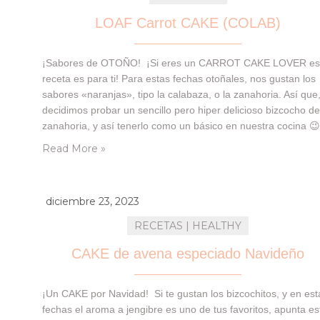
LOAF Carrot CAKE (COLAB)
¡Sabores de OTOÑO! ¡Si eres un CARROT CAKE LOVER es
receta es para ti! Para estas fechas otoñales, nos gustan los
sabores «naranjas», tipo la calabaza, o la zanahoria. Así que
decidimos probar un sencillo pero hiper delicioso bizcocho d
zanahoria, y así tenerlo como un básico en nuestra cocina 😉
este bizcocho ha sido todo un descubrimiento! Con…
Read More »
diciembre 23, 2023
RECETAS | HEALTHY
CAKE de avena especiado Navideño
¡Un CAKE por Navidad! Si te gustan los bizcochitos, y en est
fechas el aroma a jengibre es uno de tus favoritos, apunta es