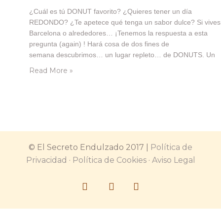
¿Cuál es tú DONUT favorito? ¿Quieres tener un día
REDONDO? ¿Te apetece qué tenga un sabor dulce? Si vives
Barcelona o alrededores… ¡Tenemos la respuesta a esta
pregunta (again) ! Hará cosa de dos fines de
semana descubrimos… un lugar repleto… de DONUTS. Un
lugar pequeño y modesto, dónde tienen lo justo para crear e
Read More »
delicias redondas y podértelas llevar…
© El Secreto Endulzado 2017 |
Política de
Privacidad
·
Política de Cookies
·
Aviso Legal