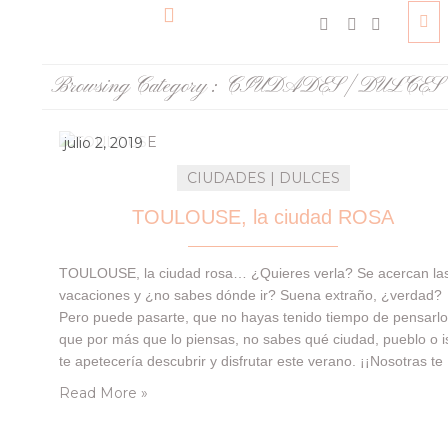
Browsing Category :
CIUDADES | DULCES
julio 2, 2019
CIUDADES | DULCES
TOULOUSE, la ciudad ROSA
TOULOUSE, la ciudad rosa… ¿Quieres verla? Se acercan la
vacaciones y ¿no sabes dónde ir? Suena extraño, ¿verdad?
Pero puede pasarte, que no hayas tenido tiempo de pensarlo
que por más que lo piensas, no sabes qué ciudad, pueblo o i
te apetecería descubrir y disfrutar este verano. ¡¡Nosotras te
damos la solución!! ¿Dónde te proponemos ir? ¡¡Correcto!!
Read More »
Cómo has…