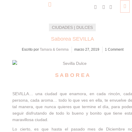
CIUDADES | DULCES
Saborea SEVILLA
Escrito por
Tamara & Gemma
marzo 27, 2019
1 Comment
S A B O R E A
SEVILLA… una ciudad que enamora, en cada rincón, cad
persona, cada aroma… todo lo que ves en ella, te envuelve d
tal manera, que nunca quieres que termine el día, para pode
seguir disfrutando de todo lo bueno y bonito que tiene est
maravillosa ciudad.
Lo cierto, es que hasta el pasado mes de Diciembre n