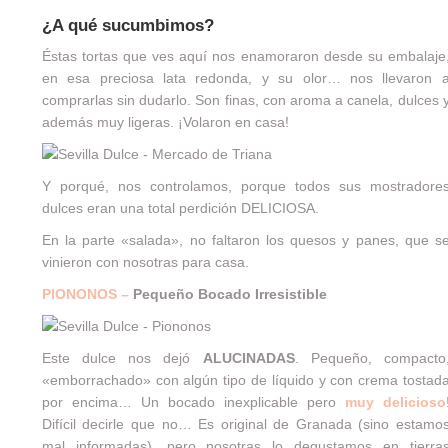
¿A qué sucumbimos?
Éstas tortas que ves aquí nos enamoraron desde su embalaje
en esa preciosa lata redonda, y su olor… nos llevaron 
comprarlas sin dudarlo. Son finas, con aroma a canela, dulces 
además muy ligeras. ¡Volaron en casa!
Y porqué, nos controlamos, porque todos sus mostradore
dulces eran una total perdición DELICIOSA.
En la parte «salada», no faltaron los quesos y panes, que s
vinieron con nosotras para casa.
PIONONOS –
Pequeño Bocado Irresistible
Este dulce nos dejó
ALUCINADAS
. Pequeño, compacto
«emborrachado» con algún tipo de líquido y con crema tostad
por encima… Un bocado inexplicable pero
muy delicioso
Difícil decirle que no… Es original de Granada (sino estamo
mal informadas), pero nosotras lo degustamos en tierra