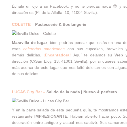
Échale un ojo a su
Facebook
, y no te pierdas nada 🙂 y s
dirección es (Pl. de la Alfalfa, 10, 41004 Sevilla).
COLETTE –
Pastesserie & Boulangerie
Maravilla de lugar
, bien podrías pensar que estás en una d
esas
cafeterías americanas
con sus cupcakes, brownies 
demás delicias.
¡Encantadora!
Aquí te dejamos su
Web
dirección (C/San Eloy, 13, 41001 Sevilla), por si quieres sabe
más acerca de este lugar que nos faltó deleitarnos con algun
de sus delicias.
LUCAS City Bar –
Salido de la nada | Nuevo & perfecto
Y en la parte salada de esta pequeña guía, te mostramos est
restaurante
IMPRESIONANTE.
Habían abierto hacía poco. S
decoración entre antiguo y actual nos cautivó. Sus camarero