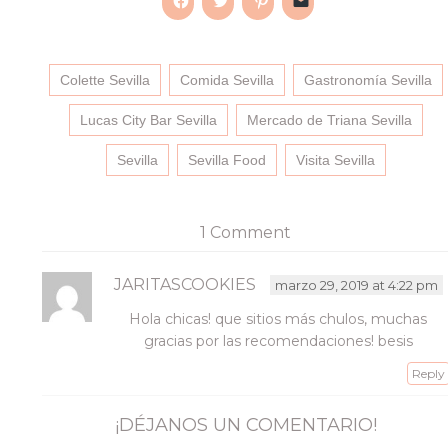
Haz
Haz
Haz
Haz
clic
clic
clic
clic
para
para
para
para
compartir
compartir
compartir
enviar
en
en
en
un
Colette Sevilla
Facebook
Comida Sevilla
Twitter
Pinterest
enlace
Gastronomía Sevilla
(Se
(Se
(Se
por
abre
abre
abre
correo
en
en
en
electrónico
Lucas City Bar Sevilla
Mercado de Triana Sevilla
una
una
una
a
ventana
ventana
ventana
un
nueva)
nueva)
nueva)
amigo
Sevilla
Sevilla Food
Visita Sevilla
(Se
abre
en
una
ventana
1 Comment
nueva)
JARITASCOOKIES
marzo 29, 2019 at 4:22 pm
Hola chicas! que sitios más chulos, muchas
gracias por las recomendaciones! besis
Reply
¡DÉJANOS UN COMENTARIO!