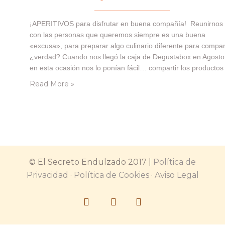
¡APERITIVOS para disfrutar en buena compañía! Reunirnos
con las personas que queremos siempre es una buena
«excusa», para preparar algo culinario diferente para compart
¿verdad? Cuando nos llegó la caja de Degustabox en Agosto
en esta ocasión nos lo ponían fácil… compartir los productos
que traía en ella, en buena compañía!! A lo que
Read More »
nosotras, pensamos en cómo hacerlo de la…
© El Secreto Endulzado 2017 |
Política de
Privacidad
·
Política de Cookies
·
Aviso Legal