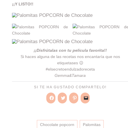
¡¡Y LISTO!!
¡¡Disfrútalas con tu película favorita!!
Si haces alguna de las recetas nos encantaría que nos
etiquetases 😉
#elsecretoendulzadoreceta
Gemma&Tamara
SI TE HA GUSTADO COMPARTELO!
Haz
Haz
Haz
Haz
clic
clic
clic
clic
para
para
para
para
compartir
compartir
compartir
enviar
en
en
en
un
Facebook
Twitter
Pinterest
enlace
(Se
(Se
(Se
por
Chocolate popcorn
Palomitas