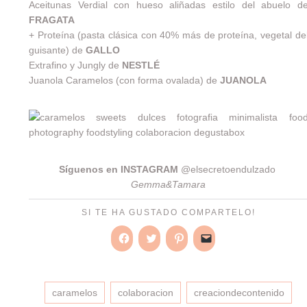
Aceitunas Verdial con hueso aliñadas estilo del abuelo d
FRAGATA
+ Proteína (pasta clásica con 40% más de proteína, vegetal de
guisante) de
GALLO
Extrafino y Jungly de
NESTLÉ
Juanola Caramelos (con forma ovalada) de
JUANOLA
Síguenos en INSTAGRAM
@elsecretoendulzado
Gemma&Tamara
SI TE HA GUSTADO COMPARTELO!
Haz
Haz
Haz
Haz
clic
clic
clic
clic
para
para
para
para
compartir
compartir
compartir
enviar
en
en
en
un
caramelos
colaboracion
Facebook
Twitter
Pinterest
creaciondecontenido
enlace
(Se
(Se
(Se
por