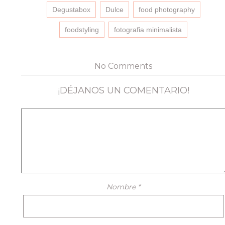
abre
abre
abre
correo
en
en
en
electrónico
Degustabox
Dulce
food photography
una
una
una
a
ventana
ventana
ventana
un
nueva)
nueva)
nueva)
amigo
foodstyling
fotografia minimalista
(Se
abre
en
una
ventana
No Comments
nueva)
¡DÉJANOS UN COMENTARIO!
Nombre
*