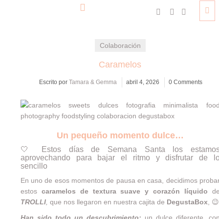
Colaboración
Caramelos
Escrito por
Tamara & Gemma
abril 4, 2026
0 Comments
Un pequeño momento dulce…
🤍 Estos días de Semana Santa los estamo
aprovechando para bajar el ritmo y disfrutar de l
sencillo
En uno de esos momentos de pausa en casa, decidimos proba
estos
caramelos de textura suave y corazón líquido
d
TROLLI
,
que nos llegaron en nuestra cajita de
DegustaBox
, 😉
Han sido todo un descubrimiento:
un dulce diferente, co