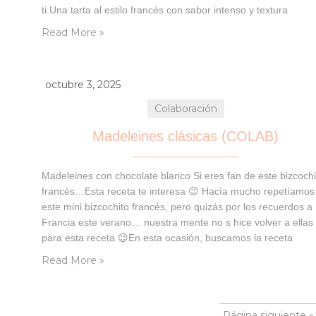
ti.Una tarta al estilo francés con sabor intenso y textura
cremosa, que se derrite en cada bocado 🙂 La hemos…
Read More »
octubre 3, 2025
Colaboración
Madeleines clásicas (COLAB)
Madeleines con chocolate blanco Si eres fan de este bizcochi
francés…Esta receta te interesa 😉 Hacía mucho repetíamos
este mini bizcochito francés, pero quizás por los recuerdos a
Francia este verano… nuestra mente no s hice volver a ellas
para esta receta 😉En esta ocasión, buscamos la receta
tradicional francesa de las madeleines (con el toque a miel e
Read More »
los…
Página siguiente »