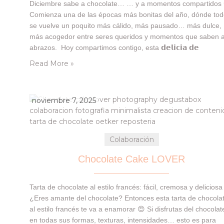
Diciembre sabe a chocolate… … y a momentos compartidos 
Comienza una de las épocas más bonitas del año, dónde to
se vuelve un poquito más cálido, más pausado… más dulce,
más acogedor entre seres queridos y momentos que saben 
abrazos. Hoy compartimos contigo, esta 𝗱𝗲𝗹𝗶𝗰𝗶𝗮 𝗱𝗲
𝗯𝗼𝗺𝗯𝗼𝗻𝗲𝘀 SUCHARD que que nos llegó en nuestra cajita
Read More »
de @degustabox y que…
noviembre 7, 2025
Colaboración
Chocolate Cake LOVER
Tarta de chocolate al estilo francés: fácil, cremosa y deliciosa
¿Eres amante del chocolate? Entonces esta tarta de chocola
al estilo francés te va a enamorar 😍 Si disfrutas del chocolat
en todas sus formas, texturas, intensidades… esto es para