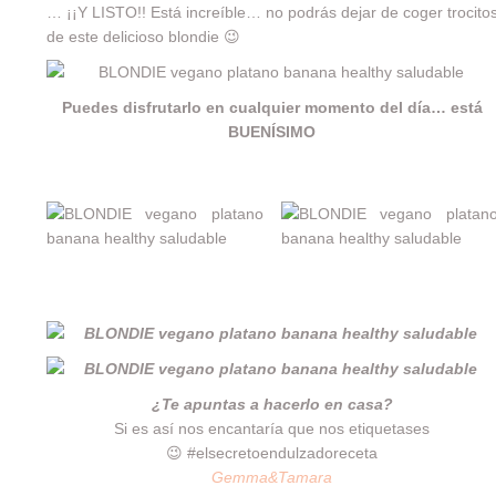
… ¡¡Y LISTO!! Está increíble… no podrás dejar de coger trocito
de este delicioso blondie 😉
Puedes disfrutarlo en cualquier momento del día… está
BUENÍSIMO
Un bizcocho de lo más sencillo pero que nos ha
cautivado… y m
cho!
¿Te apuntas a hacerlo en casa?
Si es así nos encantaría que nos etiquetases
😉 #elsecretoendulzadoreceta
Gemma&Tamara