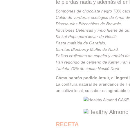
te pierdas nada y además el en
Bombones de chocolate negro 70% cac
Caldo de verduras ecológico de
Amandi
Dinosaurios Bizcochitos de Brownie.
Infusiones Defensas y Pelo fuerte de
Su
K
it kat
Pops para llevar de Nestlé.
Pasta mafalda de
Garafalo
.
Barritas Blueberry Muffin de
Nakd
.
Palitos crujientes de espelta y eneldo d
Pan redondo de centeno de
Ketter Pan
Tableta 70% de cacao Nestlé Dark.
Cómo habrás podido intuir, el ingredi
La confitura natural de arándanos de
He
un cultivo local, su sabor es agradable 
RECETA