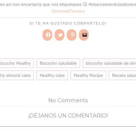
 es así nos encantaría que nos etiquetases 😉 #elsecretoendulzadorec
Gemma&Tamara
SI TE HA GUSTADO COMPARTELO!
Haz
Haz
Haz
Haz
clic
clic
clic
clic
para
para
para
para
compartir
compartir
compartir
enviar
en
en
en
un
Facebook
Twitter
Pinterest
enlace
(Se
(Se
(Se
por
izcocho Healthy
Bizcocho saludable
bizcocho saludable de al
abre
abre
abre
correo
en
en
en
electrónico
una
una
una
a
thy almond cake
Healthy cake
Healthy Recipe
Receta salu
ventana
ventana
ventana
un
nueva)
nueva)
nueva)
amigo
(Se
abre
en
una
No Comments
ventana
nueva)
¡DÉJANOS UN COMENTARIO!