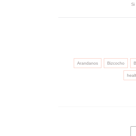
Si
Arandanos
Bizcocho
B
heal