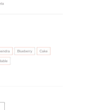
eta
mendra
Blueberry
Cake
dable