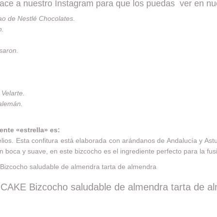
lace a nuestro Instagram para que los puedas ver en nu
ao de
Nestlé Chocolates
.
n
.
saron
.
e
Velarte
.
 alemán
.
ente «estrella» es:
lios
. Esta confitura está elaborada con arándanos de Andalucía y Ast
en boca y suave, en este bizcocho es el ingrediente perfecto para la fu