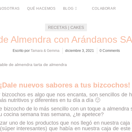
NOSOTRAS
QUÉ HACEMOS
BLOG
COLABORAR
RECETAS | CAKES
 de Almendra con Arándanos 
Escrito por
Tamara & Gemma
diciembre 3, 2021
0 Comments
¡Dale nuevos sabores a tus bizcochos
 bizcochos es algo que nos encanta, son sencillos de h
 nutritivos y diferentes en tu día a día 🙂
te bizcocho de lo más sencillo con un toque a almendra
 tu cocina semana tras semana, ¿te apetece?
izar uno de los productos que nos llegó en nuestra caja
s (súper interesantes) que había en nuestra caja de es