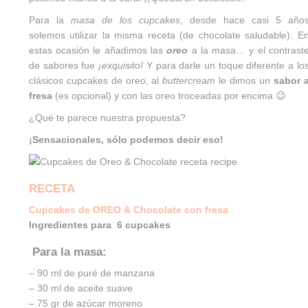
Para la
masa de los cupcakes
, desde hace casi 5 año
solemos utilizar la misma receta (de
chocolate saludable
). E
estas ocasión le añadimos las
oreo
a la masa… y el contrast
de sabores fue
¡exquisito!
Y para darle un toque diferente a lo
clásicos cupcakes de oreo, al
buttercream
le dimos un
sabor 
fresa
(es opcional) y con las oreo troceadas por encima 😉
¿Qué te parece nuestra propuesta?
¡Sensacionales, sólo podemos decir eso!
RECETA
Cupcakes de OREO & Chocolate con fresa
Ingredientes para 6 cupcakes
Para la masa:
– 90 ml de puré de manzana
– 30 ml de aceite suave
– 75 gr de azúcar moreno