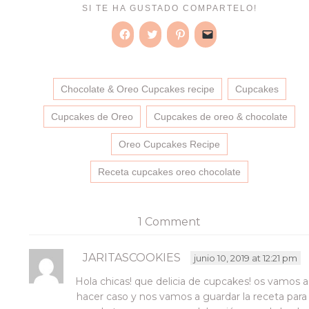
SI TE HA GUSTADO COMPARTELO!
Haz
Haz
Haz
Haz
clic
clic
clic
clic
para
para
para
para
compartir
compartir
compartir
enviar
en
en
en
un
Chocolate & Oreo Cupcakes recipe
Facebook
Twitter
Pinterest
enlace
Cupcakes
(Se
(Se
(Se
por
abre
abre
abre
correo
en
en
en
electrónico
Cupcakes de Oreo
Cupcakes de oreo & chocolate
una
una
una
a
ventana
ventana
ventana
un
nueva)
nueva)
nueva)
amigo
Oreo Cupcakes Recipe
(Se
abre
en
Receta cupcakes oreo chocolate
una
ventana
nueva)
1 Comment
JARITASCOOKIES
junio 10, 2019 at 12:21 pm
Hola chicas! que delicia de cupcakes! os vamos a
hacer caso y nos vamos a guardar la receta para