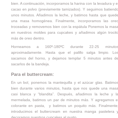
bien. A continuación, incorporamos la harina con la levadura y e
cacao en polvo (previamente tamizados). Y seguimos batiend
unos minutos. Añadimos la leche, y batimos hasta que qued
una masa homogénea. Finalmente, incorporamos las ore
troceadas y removemos bien con la espátula Ponemos la mas
en nuestros moldes para cupcakes y añadimos algún trocit
más de oreo dentro.
Horneamos a 160º-180ºC durante 22-25 minuto
aproximadamente. Hasta que el palillo salga limpio. Lo
sacamos del horno, y dejamos templar 5 minutos antes d
sacarlos de la bandeja.
Para el buttercream:
En un bol, ponemos la mantequilla y el azúcar glas. Batimo
bien durante varios minutos, hasta que nos quede una mas
casi blanca y “blandita”. Después, añadimos la leche y l
mermelada, batimos un par de minutos más. Y agregamos e
colorante en pasta, y batimos un poquito más. Finalmente
introducimos el buttercream en nuestra manga pastelera 
decoramos nuestros cupcakes al gusto.