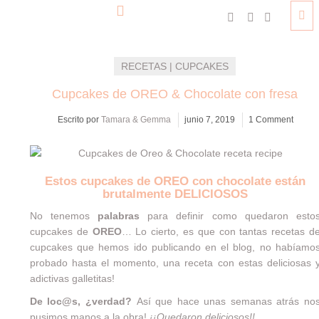
RECETAS | CUPCAKES
Cupcakes de OREO & Chocolate con fresa
Escrito por
Tamara & Gemma
junio 7, 2019
1 Comment
Estos cupcakes de OREO con chocolate están
brutalmente DELICIOSOS
No tenemos
palabras
para definir como quedaron esto
cupcakes de
OREO
… Lo cierto, es que con tantas recetas d
cupcakes que hemos ido publicando en el blog, no habíamo
probado hasta el momento, una receta con estas deliciosas 
adictivas galletitas!
De loc@s, ¿verdad?
Así que hace unas semanas atrás no
pusimos manos a la obra!
¡¡Quedaron deliciosos!!