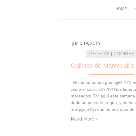
HOME
junio 19, 2014
RECETAS | COOKIES
Holaaaaaaaaaa guap@s!!!! Com
viene el calor, eh??!?! Nos tiene 
mareados! Por aquí esta semana
dado un poco de tregua, y menos
mal jejeje Así que hemos querido
aprovechar para poneros una de
Read More »
recetillas imprescindibles y básic
todavía no habíamos vuelto a hac