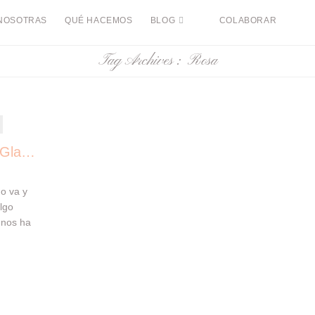
NOSOTRAS
QUÉ HACEMOS
BLOG
COLABORAR
Tag Archives :
Rosa
Galletas de Mantequilla Glaseadas
o va y
algo
 nos ha
 esas
as, que
er, y