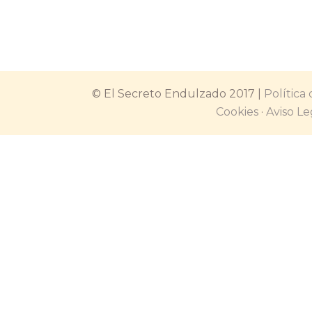
antes de que vuelva el calor y la
ganas de usar…
© El Secreto Endulzado 2017 |
Política
Cookies
·
Aviso Le