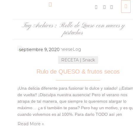
Tag Archives :
Rollo de Queso con nueces y
pistachos
septiembre 9, 2020
RECETA | Snack
Rulo de QUESO & frutos secos
¡Una delicia diferente para fusionar lo dulce y salado! ¡¡Esta
de vuelta!! ¡Disculpa nuestra ausencia! Pero el verano nos
atrapa de tal manera, que siempre lo queremos alargar lo
máximo… ¿a ti también te pasa? Pero hay un motivo, y es q
cuando volvemos es al 100%. Para darlo TODO así ¡en
mayúsculas! ¡Sin dudas! Y con muchas ideas en…
Read More »