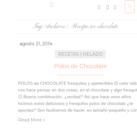
Tag Archives :
Recipe ice chocolate
agosto 21, 2014
RECETAS | HELADO
Polos de Chocolate
POLOS de CHOCOLATE fresquitos y apetecibles El calor sól
nos hace pensar en dos cosas, en el chocolate y algo fresqui
🙂 Buena combinación, ¿verdad? Así que hace unos años
hicimos estos deliciosos y fresquitos polos de chocolate ¿te
apuntas? Son facilísimos de hacer, en tamaño pequeño y co
toque crujiente de galleta para aportarle algo especial. Serán
Read More »
los protagonistas para…