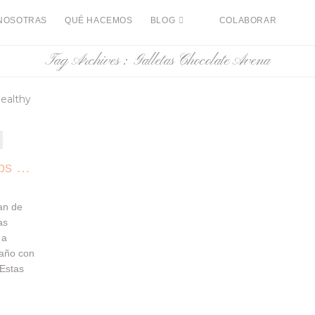
NOSOTRAS
QUÉ HACEMOS
BLOG
COLABORAR
Tag Archives :
Galletas Chocolate Avena
Galletas Saludables Chips de Chocolate & Avena
an de
as
 a
 año con
 Estas
de
le