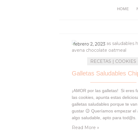
HOME
febrero 2, 2023
RECETAS | COOKIES
¡AMOR por las galletas! Si eres f
las cookies, apunta estas delicios
galletas saludables porque te van
gustar 😉 Queríamos empezar el
algo saludable, apto para tod@s.
cookies están hechas con crema 
Read More »
almendras. Y los copos de avena 