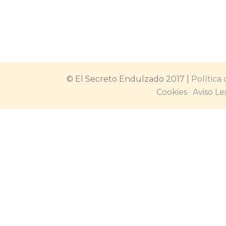
aportan un toque crujiente, antiox
ayuda a tu colesterol, pintan bien,
¿verdad? Si quieres…
© El Secreto Endulzado 2017 |
Política
Cookies
·
Aviso Le