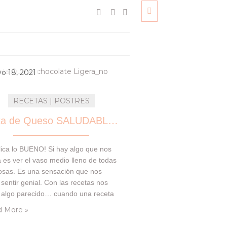
o 18, 2021
RECETAS | POSTRES
Tarta de Queso SALUDABLE de Chocolate
lica lo BUENO! Si hay algo que nos
 es ver el vaso medio lleno de todas
cosas. Es una sensación que nos
sentir genial. Con las recetas nos
 algo parecido… cuando una receta
usta, casi siempre intentamos
 More »
rle una segunda versión en otro