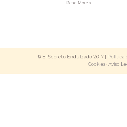
traemos esta combinación de cho
Read More »
vainilla sedoso junto con las cruji
galletas leche & cacao de Kinder 
de cobertura, que nos llegaron 
© El Secreto Endulzado 2017 |
Política
Cookies
·
Aviso Le