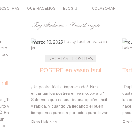
NOSOTRAS
QUÉ HACEMOS
BLOG
COLABORAR
Tag Archives :
Dessert in jar
marzo 16, 2023
may
RECETAS | POSTRES
POSTRE en vasito fácil
Vasitos de chocolate, vainilla & cookies
¡Un postre fácil e improvisado! Nos
¡Dup
encantan los postres en vasito, ¿y a ti?
gusta
es ¿Te
Sabemos que es una buena opción, fácil
las 
ito y
y rápida, y cuando va llegando el buen
hace 
😊 En
tiempo nos parecen perfectos para llevar
pasa
 un
a cualquier lugar con una tapa 🙂 Hoy te
nos g
Read More »
Read
 te
dejamos este idea de postre sencillo, que
hace