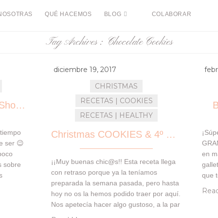
NOSOTRAS
QUÉ HACEMOS
BLOG
COLABORAR
Tag Archives :
Chocolate Cookies
diciembre 19, 2017
febr
CHRISTMAS
RECETAS | COOKIES
Cookies ESCOCESAS (Shortbread)
B
RECETAS | HEALTHY
 tiempo
¡Súp
Christmas COOKIES & 4º CUMPLEBLOG!!!
e ser 😉
GRAN
poco
en m
¡¡Muy buenas chic@s!! Esta receta llega
s sobre
galle
con retraso porque ya la teníamos
s
que 
preparada la semana pasada, pero hasta
 todo lo
revé
Read
hoy no os la hemos podido traer por aquí.
s que no
para 
Nos apetecía hacer algo gustoso, a la par
o estamos
vez 
que sano, y con un toque especial