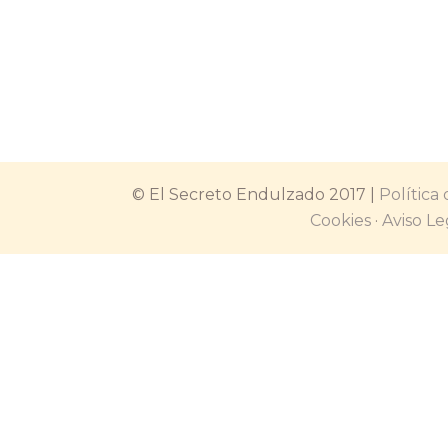
al 100%…
© El Secreto Endulzado 2017 |
Política
Cookies
·
Aviso Le