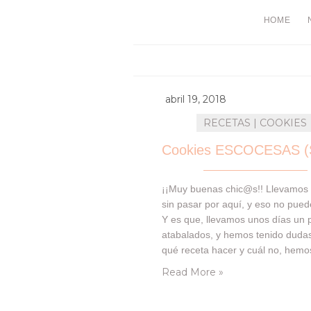
HOME
abril 19, 2018
RECETAS | COOKIES
¡¡Muy buenas chic@s!! Llevamos
sin pasar por aquí, y eso no pued
Y es que, llevamos unos días un 
atabalados, y hemos tenido duda
qué receta hacer y cuál no, hemo
querido darle pequeñas mejoras a
Read More »
que hacemos en general. Y sabéi
nos gusta publicar por publicar, 