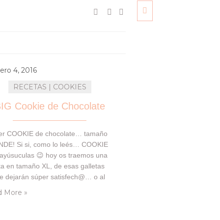
ero 4, 2016
RECETAS | COOKIES
IG Cookie de Chocolate
er COOKIE de chocolate… tamaño
DE! Si si, como lo leés… COOKIE
ayúsuculas 😉 hoy os traemos una
ta en tamaño XL, de esas galletas
te dejarán súper satisfech@… o al
s, con ganas de más!! El año pasado
 More »
estas fechas, hicimos por primera
MEGA COOKIE. Y quedamos, tan