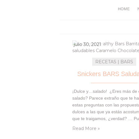
HOME
julio 30, 2021
RECETAS | BARS
Snickers BARS Saluda
¡Dulce y…salado! ¿Eres más de 
salado? Parece extraño que te 
estas preguntas con las propuest
dulces a las que ya estás acost
que te traigamos, ¿verdad? … P
nuestra receta combina las dos ¿
Read More »
parece? Hoy le vamos a dar un t