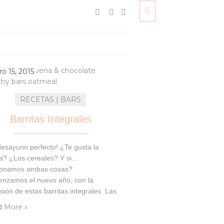
o 15, 2015
RECETAS | BARS
Barritas Integrales
esayuno perfecto! ¿Te gusta la
a? ¿Los cereales? Y si…
ionamos ambas cosas?
nzamos el nuevo año, con la
sión de estas barritas integrales. Las
mos por primera vez hace unos 5
 More »
, y nos parecen perfectas para