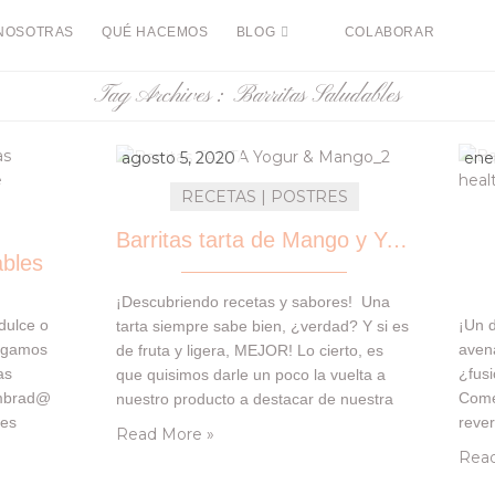
NOSOTRAS
QUÉ HACEMOS
BLOG
COLABORAR
Tag Archives :
Barritas Saludables
agosto 5, 2020
ener
RECETAS | POSTRES
Barritas tarta de Mango y Yogur SALUDABLES
bles
¡Descubriendo recetas y sabores! Una
dulce o
¡Un d
tarta siempre sabe bien, ¿verdad? Y si es
hagamos
aven
de fruta y ligera, MEJOR! Lo cierto, es
as
¿fus
que quisimos darle un poco la vuelta a
umbrad@
Come
nuestro producto a destacar de nuestra
ues
rever
cajita de Degustabox, porque queríamos
Read More »
qué te
hici
fusionar algo saludable, rico, fresquito a la
Read
oque
años
vez junto con el sabor que tenía ese