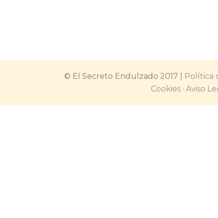
especial a nuestra receta gracias 
que nos llegó de DegustaBox de 
mes…
© El Secreto Endulzado 2017 |
Política
Cookies
·
Aviso Le