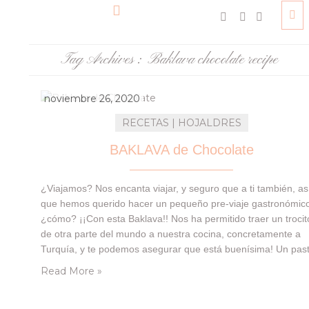
Tag Archives :
Baklava chocolate recipe
noviembre 26, 2020
RECETAS | HOJALDRES
BAKLAVA de Chocolate
¿Viajamos? Nos encanta viajar, y seguro que a ti también, as
que hemos querido hacer un pequeño pre-viaje gastronómi
¿cómo? ¡¡Con esta Baklava!! Nos ha permitido traer un trocit
de otra parte del mundo a nuestra cocina, concretamente a
Turquía, y te podemos asegurar que está buenísima! Un past
turco hecho con capas de masa filo (tipo hojaldre), con un…
Read More »