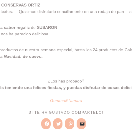
e
CONSERVAS ORTIZ
textura… Quisimos disfrutarlo sencillamente en una rodaja de pan… s
a sabor regaliz
de
SUSARON
nos ha parecido deliciosa
 productos de nuestra semana especial, hasta los 24 productos de Cal
la Navidad, de nuevo.
¿Los has probado?
 teniendo una felices fiestas, y puedas disfrutar de cosas deli
Gemma&Tamara
SI TE HA GUSTADO COMPARTELO!
Haz
Haz
Haz
Haz