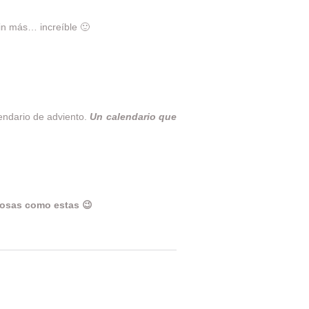
in más… increíble 🙂
endario de adviento.
Un calendario que
ciosas como estas 😉