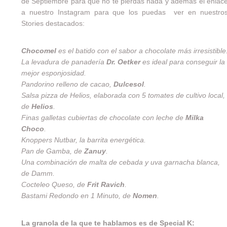
de Septiembre para que no te pierdas nada y además el enlac
a nuestro Instagram para que los puedas ver en nuestro
Stories destacados:
Chocomel
es el batido con el sabor a chocolate más irresistible
La levadura de panadería
Dr. Oetker
es ideal para conseguir la
mejor esponjosidad.
Pandorino relleno de cacao,
Dulcesol
.
Salsa pizza de Helios, elaborada con 5 tomates de cultivo local,
de
Helios
.
Finas galletas cubiertas de chocolate con leche de
Milka
Choco
.
Knoppers Nutbar, la barrita energética.
Pan de Gamba, de
Zanuy
.
Una combinación de malta de cebada y uva garnacha blanca,
de Damm.
Cocteleo Queso, de
Frit Ravich
.
Bastami Redondo en 1 Minuto, de
Nomen
.
La granola de la que te hablamos es de
Special K
: