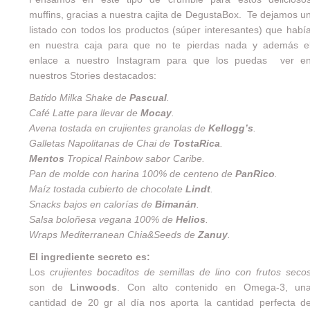
muffins, gracias a nuestra cajita de
DegustaBox
. Te dejamos u
listado con todos los productos (súper interesantes) que habí
en nuestra caja para que no te pierdas nada y además e
enlace a nuestro
Instagram
para que los puedas ver e
nuestros Stories destacados:
Batido Milka Shake de
Pascual
.
Café Latte para llevar de
Mocay
.
Avena tostada en crujientes granolas de
Kellogg’s
.
Galletas Napolitanas de Chai de
TostaRica
.
Mentos
Tropical Rainbow sabor Caribe.
Pan de molde con harina 100% de centeno de
PanRico
.
Maíz tostada cubierto de chocolate
Lindt
.
Snacks bajos en calorías de
Bimanán
.
Salsa boloñesa vegana 100% de
Helios
.
Wraps Mediterranean Chia&Seeds de
Zanuy
.
El ingrediente secreto es:
Los
crujientes bocaditos de semillas de lino con frutos seco
son de
Linwoods
. Con alto contenido en Omega-3, un
cantidad de 20 gr al día nos aporta la cantidad perfecta d