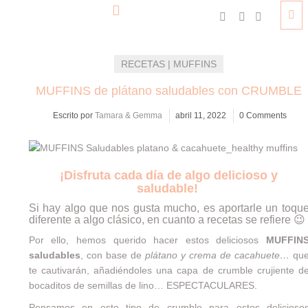
RECETAS | MUFFINS
MUFFINS de plátano saludables con CRUMBLE
Escrito por
Tamara & Gemma
abril 11, 2022
0 Comments
¡Disfruta cada día de algo delicioso y
saludable!
Si hay algo que nos gusta mucho, es aportarle un toqu
diferente a algo clásico, en cuanto a recetas se refiere 😉
Por ello, hemos querido hacer estos deliciosos
MUFFIN
saludables
, con base de
plátano y crema de cacahuete…
qu
te cautivarán, añadiéndoles una capa de crumble crujiente d
bocaditos de semillas de lino… ESPECTACULARES.
Pensamos en este tipo de crumble para estos delicioso