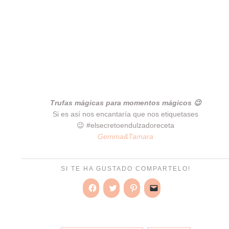
Trufas mágicas para momentos mágicos 😉
Si es así nos encantaría que nos etiquetases
😉 #elsecretoendulzadoreceta
Gemma&Tamara
SI TE HA GUSTADO COMPARTELO!
Haz
Haz
Haz
Haz
clic
clic
clic
clic
para
para
para
para
compartir
compartir
compartir
enviar
en
en
en
un