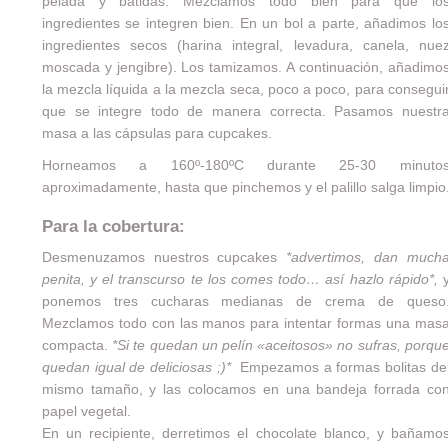
pelada y batidas. Mezclamos todo bien para que lo
ingredientes se integren bien. En un bol a parte, añadimos lo
ingredientes secos (harina integral, levadura, canela, nue
moscada y jengibre). Los tamizamos. A continuación, añadimo
la mezcla líquida a la mezcla seca, poco a poco, para consegui
que se integre todo de manera correcta. Pasamos nuestr
masa a las cápsulas para cupcakes.
Horneamos a 160º-180ºC durante 25-30 minuto
aproximadamente, hasta que pinchemos y el palillo salga limpio
Para la cobertura:
Desmenuzamos nuestros cupcakes
*advertimos, dan much
penita, y el transcurso te los comes todo… así hazlo rápido*,
ponemos tres cucharas medianas de crema de queso
Mezclamos todo con las manos para intentar formas una mas
compacta.
*Si te quedan un pelín «aceitosos» no sufras, porqu
quedan igual de deliciosas ;)*
Empezamos a formas bolitas de
mismo tamaño, y las colocamos en una bandeja forrada co
papel vegetal.
En un recipiente, derretimos el chocolate blanco, y bañamo