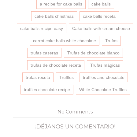
Facebook
Twitter
Pinterest
enlace
(Se
(Se
(Se
por
a recipe for cake balls
cake balls
abre
abre
abre
correo
en
en
en
electrónico
una
una
una
a
cake balls christmas
cake balls receta
ventana
ventana
ventana
un
nueva)
nueva)
nueva)
amigo
(Se
cake balls recipe easy
Cake balls with cream cheese
abre
en
una
carrot cake balls white chocolate
Trufas
ventana
nueva)
trufas caseras
Trufas de chocolate blanco
trufas de chocolate receta
Trufas mágicas
trufas receta
Truffles
truffles and chocolate
truffles chocolate recipe
White Chocolate Truffles
No Comments
¡DÉJANOS UN COMENTARIO!