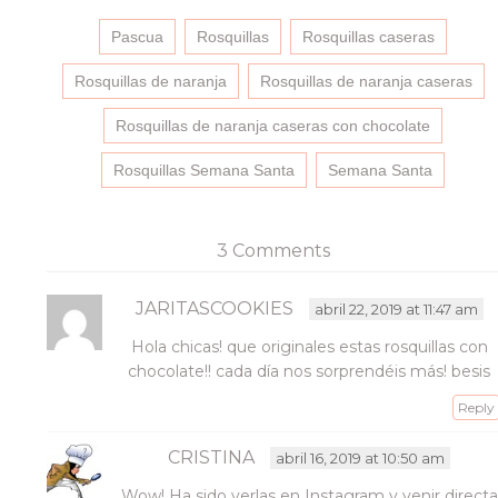
en
en
en
un
Facebook
Twitter
Pinterest
enlace
(Se
(Se
(Se
por
Pascua
Rosquillas
Rosquillas caseras
abre
abre
abre
correo
en
en
en
electrónico
una
una
una
a
Rosquillas de naranja
Rosquillas de naranja caseras
ventana
ventana
ventana
un
nueva)
nueva)
nueva)
amigo
(Se
Rosquillas de naranja caseras con chocolate
abre
en
una
Rosquillas Semana Santa
Semana Santa
ventana
nueva)
3 Comments
JARITASCOOKIES
abril 22, 2019 at 11:47 am
Hola chicas! que originales estas rosquillas con
chocolate!! cada día nos sorprendéis más! besis
Reply
CRISTINA
abril 16, 2019 at 10:50 am
Wow! Ha sido verlas en Instagram y venir directa