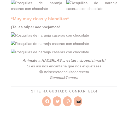
*Muy muy ricas y blanditas*
¡Te las súper aconsejamos!
Anímate a HACERLAS… están ¡¡¡buenísimas!!!
Si es así nos encantaría que nos etiquetases
😉 #elsecretoendulzadoreceta
Gemma&Tamara
SI TE HA GUSTADO COMPARTELO!
Haz
Haz
Haz
Haz
clic
clic
clic
clic
para
para
para
para
compartir
compartir
compartir
enviar