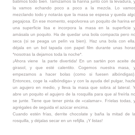
batimos todo bien. Tamizamos la harina junto con la levadura, 
la vamos echando poco a poco a la mezcla. Lo vamo
mezclando todo y notarás que la masa se espesa y queda alg
pegajosa. En ese momento, espolvorea un poquito de harina e
una superficie lisa e incorpora la masa en la superficie 
amásala un poquito. Ha de quedar una bola compacta pero n
seca (si se peaga un pelín va bien). Haz una bola con ella
déjala en un bol tapada con papel film durante unas hora
*nosotras la dejamos toda la noche*.
¡Ahora viene la parte divertida! En un sartén pon aceite d
girasol, y que esté calentito. Cogemos nuestra masa, 
empezamos a hacer bolas (como si fuesen albóndigas)
Entonces, coge la «albóndiga» y con la ayuda del pulgar, hazl
un agujero en medio, y lleva la masa que sobra al lateral. 
abre un poquito el agujero de la rosquilla para que al freírla n
se junte. Tiene que tener pinta de «calamar». Fríelas todas, 
agrégales de seguida el azúcar encima.
Cuando estén frías, derrite chocolate y baña la mitad de l
rosquilla, y déjalas secar en un refijlla. ¡Y listas!