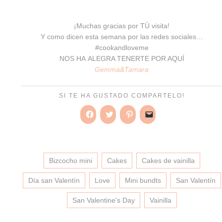
¡Muchas gracias por TÚ visita!
Y como dicen esta semana por las redes sociales…
#cookandloveme
NOS HA ALEGRA TENERTE POR AQUÍ
Gemma&Tamara
SI TE HA GUSTADO COMPARTELO!
Haz
Haz
Haz
Haz
clic
clic
clic
clic
para
para
para
para
compartir
compartir
compartir
enviar
en
en
en
un
Facebook
Twitter
Pinterest
enlace
(Se
(Se
(Se
por
Bizcocho mini
Cakes
Cakes de vainilla
abre
abre
abre
correo
en
en
en
electrónico
una
una
una
a
Día san Valentín
Love
Mini bundts
San Valentín
ventana
ventana
ventana
un
nueva)
nueva)
nueva)
amigo
(Se
San Valentine's Day
Vainilla
abre
en
una