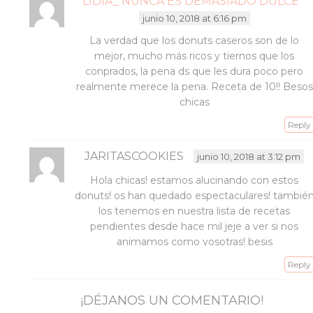
LIDIA_ NUNCA ES DEMASIADO DULCE
junio 10, 2018 at 6:16 pm
La verdad que los donuts caseros son de lo
mejor, mucho más ricos y tiernos que los
conprados, la pena ds que les dura poco pero
realmente merece la pena. Receta de 10!! Besos
chicas
Reply
JARITASCOOKIES
junio 10, 2018 at 3:12 pm
Hola chicas! estamos alucinando con estos
donuts! os han quedado espectaculares! tambié
los tenemos en nuestra lista de recetas
pendientes desde hace mil jeje a ver si nos
animamos como vosotras! besis
Reply
¡DÉJANOS UN COMENTARIO!