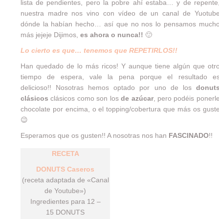
lista de pendientes, pero la pobre ahí estaba… y de repente
nuestra madre nos vino con vídeo de un canal de Yuotub
dónde la habían hecho… así que no nos lo pensamos much
más jejeje Dijimos,
es ahora o nunca!!
🙂
Lo cierto es que… tenemos que REPETIRLOS!!
Han quedado de lo más ricos! Y aunque tiene algún que otr
tiempo de espera, vale la pena porque el resultado e
delicioso!! Nosotras hemos optado por uno de los
donut
clásicos
clásicos como son los
de azúcar
, pero podéis ponerl
chocolate por encima, o el topping/cobertura que más os gust
😉
Esperamos que os gusten!! A nosotras nos han
FASCINADO
!!
RECETA
DONUTS Caseros
(receta adaptada de «Canal
de Youtube»)
Ingredientes para 12 –
15 DONUTS