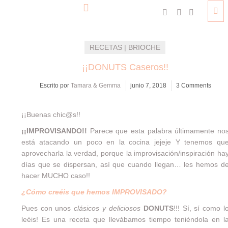
RECETAS | BRIOCHE
¡¡DONUTS Caseros!!
Escrito por
Tamara & Gemma
junio 7, 2018
3 Comments
¡¡Buenas chic@s!!
¡¡IMPROVISANDO!!
Parece que esta palabra últimamente no
está atacando un poco en la cocina jejeje Y tenemos qu
aprovecharla la verdad, porque la improvisación/inspiración ha
días que se dispersan, así que cuando llegan… les hemos d
hacer MUCHO caso!!
¿Cómo creéis que hemos IMPROVISADO?
Pues con unos
clásicos y deliciosos
DONUTS
!!! Sí, sí como l
leéis! Es una receta que llevábamos tiempo teniéndola en l