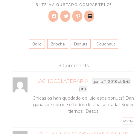
SI TE HA GUSTADO COMPARTELO!
Haz
Haz
Haz
Haz
clic
clic
clic
clic
para
para
para
para
compartir
compartir
compartir
enviar
en
en
en
un
Facebook
Twitter
Pinterest
enlace
(Se
(Se
(Se
por
Bollo
Brioche
Donuts
Doughnut
abre
abre
abre
correo
en
en
en
electrónico
una
una
una
a
ventana
ventana
ventana
un
nueva)
nueva)
nueva)
amigo
3 Comments
(Se
abre
en
una
LACHOCOLATERAPIA
junio 11, 2018 at 6:45
ventana
nueva)
pm
Chicas os han quedado de lujo esos donuts!! Dan
ganas de comerse todos de una sentada!! Super
tiernos!! Besos
Reply