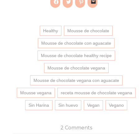
Haz
Haz
Haz
Haz
clic
clic
clic
clic
para
para
para
para
compartir
compartir
compartir
enviar
en
en
en
un
Facebook
Twitter
Pinterest
enlace
(Se
(Se
(Se
por
Healthy
Mousse de chocolate
abre
abre
abre
correo
en
en
en
electrónico
una
una
una
a
Mousse de chocolate con aguacate
ventana
ventana
ventana
un
nueva)
nueva)
nueva)
amigo
(Se
Mousse de chocolate healthy recipe
abre
en
una
Mousse de chocolate vegana
ventana
nueva)
Mousse de chocolate vegana con aguacate
Mousse vegana
receta mousse de chocolate vegana
Sin Harina
Sin huevo
Vegan
Vegano
2 Comments