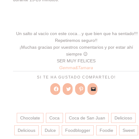
Un salto al vacío con este coca…y que bien que ha sentado!!!
Repetiremos seguro!!
¡Muchas gracias por vuestros comentarios y por estar ahí
siempre 😉
SER MUY FELICES
Gemma&Tamara
SI TE HA GUSTADO COMPARTELO!
Haz
Haz
Haz
Haz
clic
clic
clic
clic
para
para
para
para
compartir
compartir
compartir
enviar
en
en
en
un
Facebook
Twitter
Pinterest
enlace
(Se
(Se
(Se
por
Chocolate
Coca
Coca de San Juan
Delicioso
abre
abre
abre
correo
en
en
en
electrónico
una
una
una
a
Delicious
Dulce
Foodblogger
Foodie
Sweet
ventana
ventana
ventana
un
nueva)
nueva)
nueva)
amigo