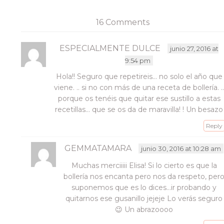
(Se
abre
en
16 Comments
una
ventana
nueva)
ESPECIALMENTE DULCE
junio 27, 2016 at
9:54 pm
Hola!! Seguro que repetireis… no solo el año que
viene. .. si no con más de una receta de bollería. .
porque os tenéis que quitar ese sustillo a estas
recetillas… que se os da de maravilla! ! Un besazo
Reply
GEMMATAMARA
junio 30, 2016 at 10:28 am
Muchas merciiiii Elisa! Si lo cierto es que la
bollería nos encanta pero nos da respeto, per
suponemos que es lo dices…ir probando y
quitarnos ese gusanillo jejeje Lo verás seguro
😉 Un abrazoooo