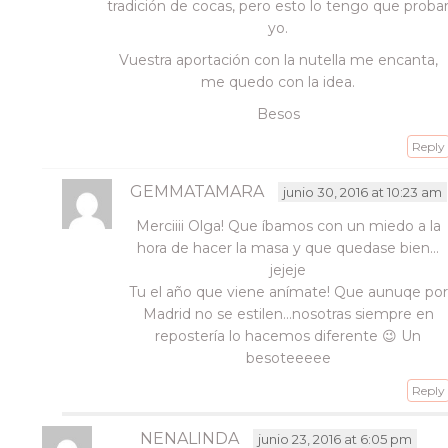
tradición de cocas, pero esto lo tengo que proba
yo.
Vuestra aportación con la nutella me encanta,
me quedo con la idea.
Besos
Reply
GEMMATAMARA
junio 30, 2016 at 10:23 am
Merciiii Olga! Que íbamos con un miedo a la
hora de hacer la masa y que quedase bien…
jejeje
Tu el año que viene anímate! Que aunuqe por
Madrid no se estilen…nosotras siempre en
repostería lo hacemos diferente 😉 Un
besoteeeee
Reply
NENALINDA
junio 23, 2016 at 6:05 pm