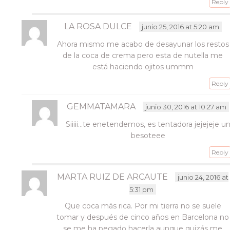
Reply
LA ROSA DULCE
junio 25, 2016 at 5:20 am
Ahora mismo me acabo de desayunar los restos
de la coca de crema pero esta de nutella me
está haciendo ojitos ummm
Reply
GEMMATAMARA
junio 30, 2016 at 10:27 am
Siiiii…te enetendemos, es tentadora jejejeje u
besoteee
Reply
MARTA RUIZ DE ARCAUTE
junio 24, 2016 at
5:31 pm
Que coca más rica. Por mi tierra no se suele
tomar y después de cinco años en Barcelona no
se me ha pegado hacerla aunque quizás me