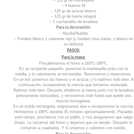
– 125 gr de mantequilla
– 4 huevos M
– 125 gr de azúcar blanco
– 125 gr de harina integral
– 1 cucharadita de levadura
Para la decoración:
– Nocilla/Nutella
– Fondant blanco y colorante rojo (o fondant rosa clarito, y blanco en
su defecto)
PASOS:
Para la masa:
Precalentamos el horno a 160ºC-180ºC.
En un recipiente pequeño, ponemos la mantequilla junto con la
nutella, y lo calentamos al microondas. Removemos y reservamos.
En un bol, ponemos los huevos y el azúcar, y lo batimos todo bien. A
continuación, incorporamos la mezcla que teníamos reservada.
Batimos todo bien. Después añadimos la harina junto con la levadura
(previamente tamizadas), y removemos todo hasta que quede una
mezcla homogénea.
En un molde rectangular, engrasamos bien e incorporamos la mezcla.
Horneamos a 180ºC durante 45 minutos aproximadamente. Pasados
este tiempo, pinchamos con un palillo, y nos aseguramos que salga
limpio. Lo sacamos del horno y dejamos que se temple. Después lo
cortamos a cuadrados. Y lo untamos y cubrimos con nutella.
Para la decoarción: