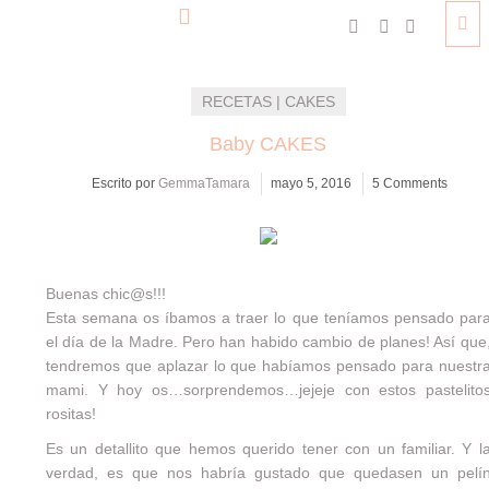
RECETAS | CAKES
Baby CAKES
Escrito por
GemmaTamara
mayo 5, 2016
5 Comments
Buenas chic@s!!!
Esta semana os íbamos a traer lo que teníamos pensado par
el día de la Madre. Pero han habido cambio de planes! Así que
tendremos que aplazar lo que habíamos pensado para nuestr
mami. Y hoy os…sorprendemos…jejeje con estos pastelito
rositas!
Es un detallito que hemos querido tener con un familiar. Y l
verdad, es que nos habría gustado que quedasen un pelí