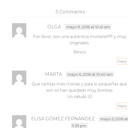
para
para
para
para
compartir
compartir
compartir
enviar
en
en
en
un
Facebook
Twitter
Pinterest
enlace
5 Comments
(Se
(Se
(Se
por
abre
abre
abre
correo
en
en
en
electrónico
una
una
una
a
OLGA
mayo 9, 2016 at 10:41 am
ventana
ventana
ventana
un
nueva)
nueva)
nueva)
amigo
Por favor, son una auténtica monería!!!!!!! y muy
(Se
abre
originales.
en
una
Besos
ventana
nueva)
Reply
MARTA
mayo 6, 2016 at 10:40 am
Que tartitas más monas y para lo pequeñas que
son os han quedado muy bonitas.
Un saludo 🙂
Reply
ELISA GÓMEZ FERNÁNDEZ
mayo 5, 2016 at
11:39 pm