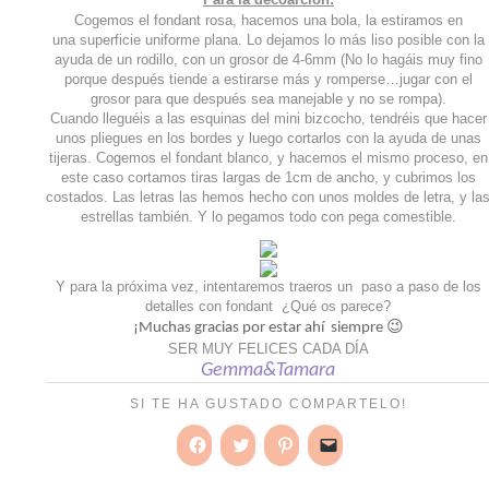
Cogemos el fondant rosa, hacemos una bola, la estiramos en
una superficie uniforme plana. Lo dejamos lo más liso posible con la
ayuda de un rodillo, con un grosor de 4-6mm (No lo hagáis muy fino
porque después tiende a estirarse más y romperse…jugar con el
grosor para que después sea manejable y no se rompa).
Cuando lleguéis a las esquinas del mini bizcocho, tendréis que hacer
unos pliegues en los bordes y luego cortarlos con la ayuda de unas
tijeras. Cogemos el fondant blanco, y hacemos el mismo proceso, en
este caso cortamos tiras largas de 1cm de ancho, y cubrimos los
costados. Las letras las hemos hecho con unos moldes de letra, y la
estrellas también. Y lo pegamos todo con pega comestible.
Y para la próxima vez, intentaremos traeros un paso a paso de los
detalles con fondant ¿Qué os parece?
¡Muchas gracias por estar ahí siempre 😉
SER MUY FELICES CADA DÍA
Gemma&Tamara
SI TE HA GUSTADO COMPARTELO!
Haz
Haz
Haz
Haz
clic
clic
clic
clic