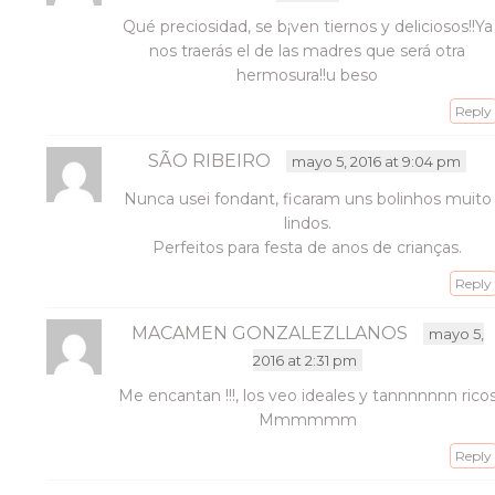
Qué preciosidad, se b¡ven tiernos y deliciosos!!Ya
nos traerás el de las madres que será otra
hermosura!!u beso
Reply
SÃO RIBEIRO
mayo 5, 2016 at 9:04 pm
Nunca usei fondant, ficaram uns bolinhos muito
lindos.
Perfeitos para festa de anos de crianças.
Reply
MACAMEN GONZALEZLLANOS
mayo 5,
2016 at 2:31 pm
Me encantan !!!, los veo ideales y tannnnnnn rico
Mmmmmm
Reply