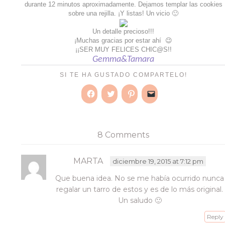
durante 12 minutos aproximadamente. Dejamos templar las cookies
sobre una rejilla. ¡Y listas! Un vicio 🙂
Un detalle precioso!!!
¡Muchas gracias por estar ahí 😉
¡¡SER MUY FELICES CHIC@S!!
Gemma&Tamara
SI TE HA GUSTADO COMPARTELO!
Haz
Haz
Haz
Haz
clic
clic
clic
clic
para
para
para
para
compartir
compartir
compartir
enviar
en
en
en
un
Facebook
Twitter
Pinterest
enlace
8 Comments
(Se
(Se
(Se
por
abre
abre
abre
correo
en
en
en
electrónico
una
una
una
a
MARTA
diciembre 19, 2015 at 7:12 pm
ventana
ventana
ventana
un
nueva)
nueva)
nueva)
amigo
Que buena idea. No se me había ocurrido nunca
(Se
abre
regalar un tarro de estos y es de lo más original.
en
una
Un saludo 🙂
ventana
nueva)
Reply