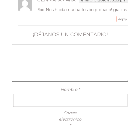
enero 13, 2016 at 3:53 pm
Siiii! Nos hacía mucha ilusión probarlo! gracias
Reply
¡DÉJANOS UN COMENTARIO!
Nombre
*
Correo
electrónico
*