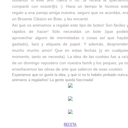
dudando si este año caerá o no…la receta la queríamo
compartir con vosotr@s :). Hace un tiempo le hicimos est
regalo a una pareja amiga nuestra, seguro que os acordáis, er
un
Brownie Clásico en Bote
, y les encantó.
Así que os animamos a regalar este tipo de botes! Son fáciles 
rápidos de hacer! Sólo necesitáis un bote (que podéi
aprovechar alguno de mermeladas o cosas así que hayái
gastado), lazo y etiqueta de papel. Y además, desprende
mucho mucho amor! Que en estas fechas (y en cualquie
momento, tanto se necesita). La idea de las cookies fue a raí
de un domingo repostero con nuestra famili y los peques, ya o
enseñaremos las obras de arte que salieron de esas cookies.
Esperamos que os guste la idea, y que si no lo habéis probado nunca
animaros a regalarlos! La gente queda fascinada!
RECETA