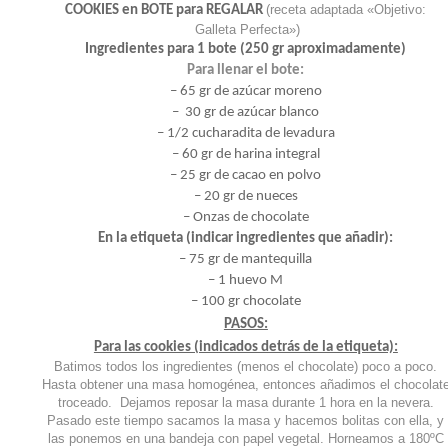
(receta adaptada «Objetivo:
COOKIES en BOTE para REGALAR
Galleta Perfecta»)
Ingredientes para 1 bote (250 gr aproximadamente)
Para llenar el bote:
– 65 gr de azúcar moreno
– 30 gr de azúcar blanco
– 1/2 cucharadita de levadura
– 60 gr de harina integral
– 25 gr de cacao en polvo
– 20 gr de nueces
– Onzas de chocolate
En la etiqueta (indicar ingredientes que añadir):
– 75 gr de mantequilla
– 1 huevo M
– 100 gr chocolate
PASOS:
Para las cookies (indicados detrás de la etiqueta):
Batimos todos los ingredientes (menos el chocolate) poco a poco.
Hasta obtener una masa homogénea, entonces añadimos el chocolat
troceado. Dejamos reposar la masa durante 1 hora en la nevera.
Pasado este tiempo sacamos la masa y hacemos bolitas con ella, y
las ponemos en una bandeja con papel vegetal. Horneamos a 180ºC