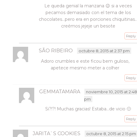
Le queda genial la manzana 😉 si a veces
pecamos demasiado con el tema de los
chocolates…pero era en porciones chiquitinas
creémos jejeje un besote
Reply
SÃO RIBEIRO
octubre 8, 2015 at 2:37 pm
Adoro crumbles e este ficou bem guloso,
apetece mesmo meter a colher
Reply
GEMMATAMARA
noviembre 10, 2015 at 2:4
pm
Si?!?! Muchas gracias! Estaba…de vicio 🙂
Reply
JARITA`S COOKIES
octubre 8, 2015 at 2:15 pm