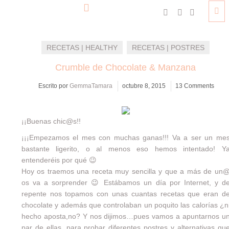
RECETAS | HEALTHY
RECETAS | POSTRES
Crumble de Chocolate & Manzana
Escrito por
GemmaTamara
octubre 8, 2015
13 Comments
¡¡Buenas chic@s!!
¡¡¡Empezamos el mes con muchas ganas!!! Va a ser un me
bastante ligerito, o al menos eso hemos intentado! Y
entenderéis por qué 😉
Hoy os traemos una receta muy sencilla y que a más de un
os va a sorprender 😉 Estábamos un día por Internet, y d
repente nos topamos con unas cuantas recetas que eran d
chocolate y además que controlaban un poquito las calorías ¿n
hecho aposta,no? Y nos dijimos…pues vamos a apuntarnos u
par de ellas, para probar diferentes postres y alternativas qu