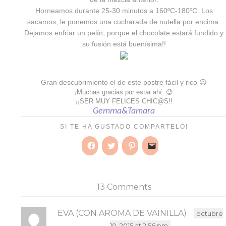
Horneamos durante 25-30 minutos a 160ºC-180ºC. Los
sacamos, le ponemos una cucharada de nutella por encima.
Dejamos enfriar un pelín, porque el chocolate estará fundido y
su fusión está buenísima!!
Gran descubrimiento el de este postre fácil y rico 😉
¡Muchas gracias por estar ahí 😉
¡¡SER MUY FELICES CHIC@S!!
Gemma&Tamara
SI TE HA GUSTADO COMPARTELO!
Haz
Haz
Haz
Haz
clic
clic
clic
clic
para
para
para
para
compartir
compartir
compartir
enviar
en
en
en
un
Facebook
Twitter
Pinterest
enlace
13 Comments
(Se
(Se
(Se
por
abre
abre
abre
correo
en
en
en
electrónico
una
una
una
a
EVA (CON AROMA DE VAINILLA)
octubre
ventana
ventana
ventana
un
nueva)
nueva)
nueva)
amigo
10, 2015 at 2:56 pm