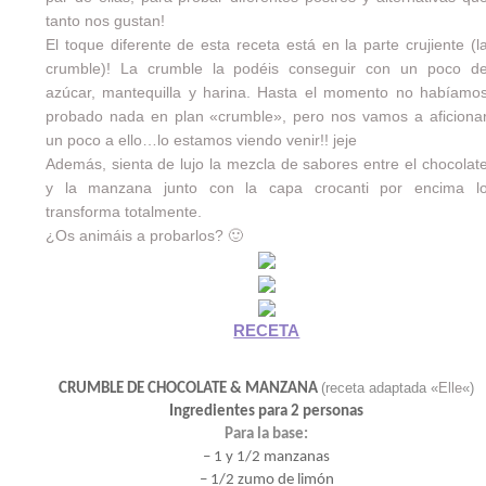
tanto nos gustan!
El toque diferente de esta receta está en la parte crujiente (l
crumble)! La crumble la podéis conseguir con un poco d
azúcar, mantequilla y harina. Hasta el momento no habíamo
probado nada en plan «crumble», pero nos vamos a aficiona
un poco a ello…lo estamos viendo venir!! jeje
Además, sienta de lujo la mezcla de sabores entre el chocolat
y la manzana junto con la capa crocanti por encima l
transforma totalmente.
¿Os animáis a probarlos? 🙂
RECETA
(receta adaptada «
Elle
«)
CRUMBLE DE CHOCOLATE & MANZANA
Ingredientes para 2 personas
Para la base:
– 1 y 1/2 manzanas
– 1/2 zumo de limón