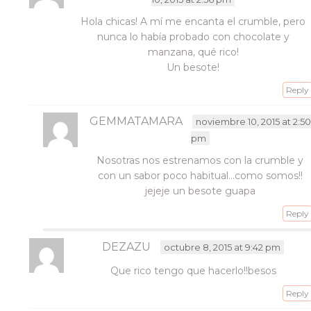
(Se
abre
Hola chicas! A mí me encanta el crumble, pero
en
una
nunca lo había probado con chocolate y
ventana
manzana, qué rico!
nueva)
Un besote!
Reply
GEMMATAMARA
noviembre 10, 2015 at 2:50
pm
Nosotras nos estrenamos con la crumble y
con un sabor poco habitual…como somos!!
jejeje un besote guapa
Reply
DEZAZU
octubre 8, 2015 at 9:42 pm
Que rico tengo que hacerlo!!besos
Reply