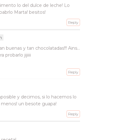
mento lo del dulce de leche! Lo
abrlo Marta! besitos!
Reply
m
an buenas y tan chocolatadas!!! Ains…
probarlo jijiiii
Reply
mposible y decimos, si lo hacemos lo
l menos! un besote guapa!
Reply
 receta!