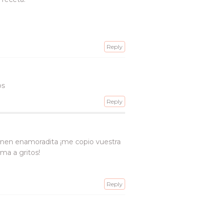
Reply
os
Reply
enen enamoradita ¡me copio vuestra
ma a gritos!
Reply