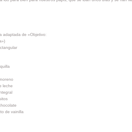
a adaptada de «Objetivo:
a»)
ctangular
uilla
 moreno
e leche
ntegral
itos
chocolate
o de vainilla