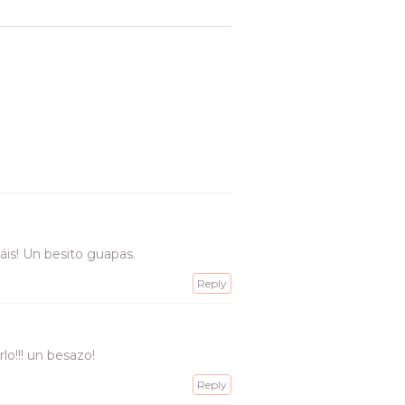
áis! Un besito guapas.
Reply
o!!! un besazo!
Reply