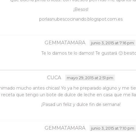
¡Besos!
porlasnubescocinando.blogspot.com.es
GEMMATAMARA
junio 3, 2015 at 7:16 pm
Te lo damos te lo damos! Te gustará 🙂 besit
CUCA
mayo 29, 2015 at 2:51 pm
animado mucho antes chicas! Yo ya he preparado alguno y me ti
receta que tengo un bote de dulce de leche en casa que me lla
¡Pasad un feliz y dulce fin de semana!
GEMMATAMARA
junio 3, 2015 at 7:10 pm