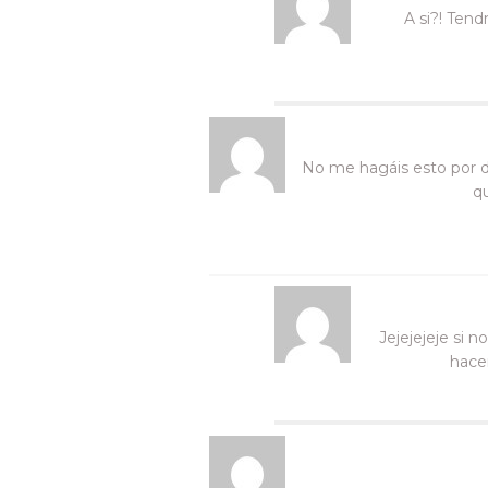
A si?! Ten
No me hagáis esto por di
qu
Jejejejeje si 
hace