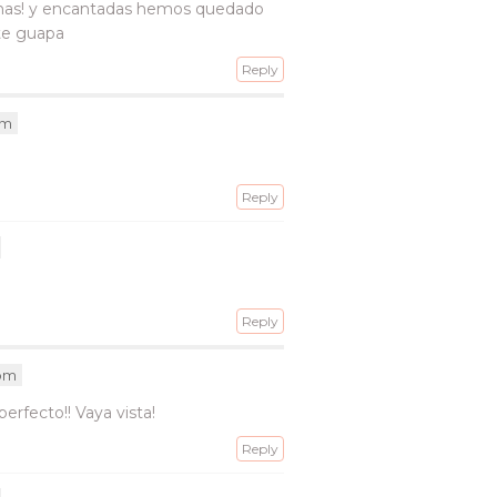
ganas! y encantadas hemos quedado
te guapa
Reply
pm
Reply
Reply
 pm
erfecto!! Vaya vista!
Reply