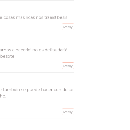
cosas más ricas nos traéis! besis
Reply
mos a hacerlo! no os defraudará!!
n besote
Reply
ue también se puede hacer con dulce
he.
Reply