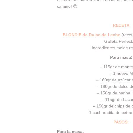
camino! 😉
RECETA
BLONDIE de Dulce de Leche
(recet
Galleta Perfect
Ingredientes molde re
Para masa:
– 115gr de manteq
– 1 huevo M
– 160gr de azúcar
– 180gr de dulce d
– 150gr de harina i
– 115gr de Lacas
– 150gr de chips de 
– 1 cucharadita de extract
PASOS:
Para la masa: