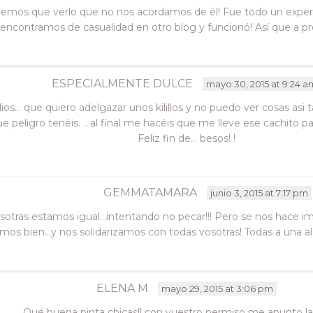
dremos que verlo que no nos acordamos de él! Fue todo un experi
encontramos de casualidad en otro blog y funcionó! Así que a pro
ESPECIALMENTE DULCE
mayo 30, 2015 at 9:24 a
os… que quiero adelgazar unos kilillos y no puedo ver cosas asi t
e peligro tenéis. .. al final me hacéis que me lleve ese cachito para 
Feliz fin de… besos! !
GEMMATAMARA
junio 3, 2015 at 7:17 pm
nosotras estamos igual…intentando no pecar!!! Pero se nos hace i
mos bien…y nos solidarizamos con todas vosotras! Todas a una a
ELENA M
mayo 29, 2015 at 3:06 pm
Qué buena pinta chicas!! con vuestro permiso me apunto la