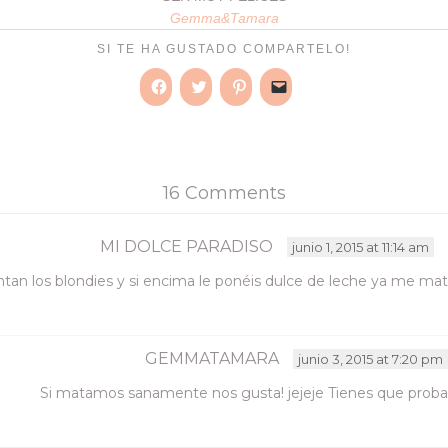
Gemma&Tamara
SI TE HA GUSTADO COMPARTELO!
Haz
Haz
Haz
Haz
clic
clic
clic
clic
para
para
para
para
compartir
compartir
compartir
enviar
en
en
en
un
Facebook
Twitter
Pinterest
enlace
(Se
(Se
(Se
por
16 Comments
abre
abre
abre
correo
en
en
en
electrónico
una
una
una
a
ventana
ventana
ventana
un
nueva)
nueva)
nueva)
amigo
MI DOLCE PARADISO
junio 1, 2015 at 11:14 am
(Se
abre
an los blondies y si encima le ponéis dulce de leche ya me mat
en
una
ventana
nueva)
GEMMATAMARA
junio 3, 2015 at 7:20 pm
Si matamos sanamente nos gusta! jejeje Tienes que probarl