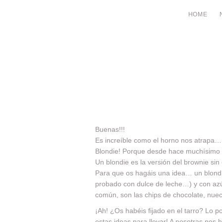
HOME
Buenas!!!
Es increíble como el horno nos atrapa… N
Blondie! Porque desde hace muchísimo
Un blondie es la versión del brownie sin
Para que os hagáis una idea… un blondi
probado con dulce de leche…) y con azú
común, son las chips de chocolate, nue
¡Ah! ¿Os habéis fijado en el tarro? Lo p
estas ideas para llevar! A nosotras nos 