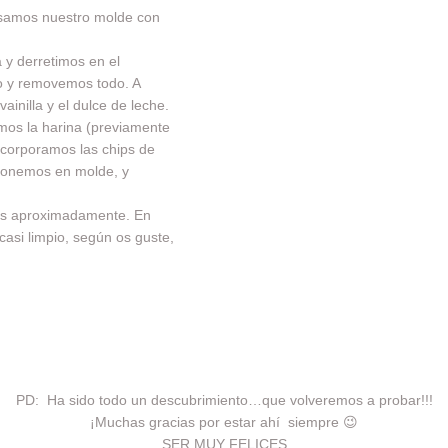
asamos nuestro molde con
 y derretimos en el
o y removemos todo. A
ainilla y el dulce de leche.
mos la harina (previamente
ncorporamos las chips de
 ponemos en molde, y
s aproximadamente. En
o casi limpio, según os guste,
PD: Ha sido todo un descubrimiento…que volveremos a probar!!!
¡Muchas gracias por estar ahí siempre 😉
SER MUY FELICES