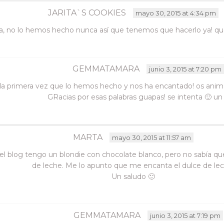
JARITA`S COOKIES
mayo 30, 2015 at 4:34 pm
ta, no lo hemos hecho nunca así que tenemos que hacerlo ya! qué 
GEMMATAMARA
junio 3, 2015 at 7:20 pm
la primera vez que lo hemos hecho y nos ha encantado! os anima
GRacias por esas palabras guapas! se intenta 🙂 u
MARTA
mayo 30, 2015 at 11:57 am
el blog tengo un blondie con chocolate blanco, pero no sabía q
de leche. Me lo apunto que me encanta el dulce de lec
Un saludo 🙂
GEMMATAMARA
junio 3, 2015 at 7:19 pm