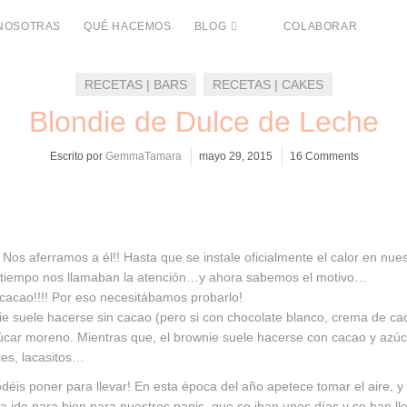
NOSOTRAS
QUÉ HACEMOS
BLOG
COLABORAR
RECETAS | BARS
RECETAS | CAKES
Blondie de Dulce de Leche
Escrito por
GemmaTamara
mayo 29, 2015
16 Comments
os aferramos a él!! Hasta que se instale oficialmente el calor en nues
 tiempo nos llamaban la atención…y ahora sabemos el motivo…
 cacao!!!! Por eso necesitábamos probarlo!
e suele hacerse sin cacao (pero si con chocolate blanco, crema de c
car moreno. Mientras que, el brownie suele hacerse con cacao y azúca
ces, lacasitos…
odéis poner para llevar! En esta época del año apetece tomar el aire, 
ha ido para bien para nuestros papis, que se iban unos días y se han lle