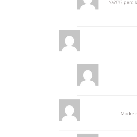
Ya?!?!? pero
Madre m