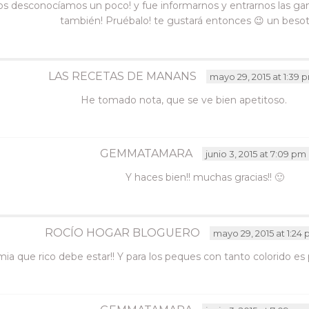
 los desconocíamos un poco! y fue informarnos y entrarnos las 
también! Pruébalo! te gustará entonces 😉 un beso
LAS RECETAS DE MANANS
mayo 29, 2015 at 1:39 
He tomado nota, que se ve bien apetitoso.
GEMMATAMARA
junio 3, 2015 at 7:09 pm
Y haces bien!! muchas gracias!! 🙂
ROCÍO HOGAR BLOGUERO
mayo 29, 2015 at 1:24
ia que rico debe estar!! Y para los peques con tanto colorido es p