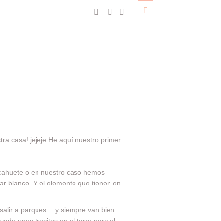
tra casa! jejeje He aquí nuestro primer
acahuete o en nuestro caso hemos
r blanco. Y el elemento que tienen en
y salir a parques… y siempre van bien
vado unos trocitos en el tarro para el