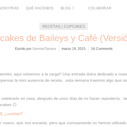
NOSOTRAS
QUÉ HACEMOS
BLOG
COLABORAR
RECETAS | CUPCAKES
cakes de Baileys y Café (Versió
Escrito por
GemmaTamara
marzo 19, 2015
16 Comments
entes, aquí volvemos a la carga!! Una entrada dulce dedicado a nuest
ompensar la mini ausencia de receta…esta semana traemos algo que o
ra celebrarlo en casa, después de unos días de no hacer repostería…te
pcakes 🙂
S, ¿verdad?
r nuevo, que nos encanta, pero que curiosamente no hemos utilizado 