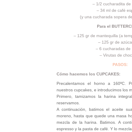
– 1/2 cucharadita de
– 34 ml de café es
(y una cucharada sopera de
Para el BUTTER
– 125 gr de mantequilla (a tem
– 125 gr de azúca
– 6 cucharadas de 
– Virutas de choc
PASOS:
Cómo hacemos los CUPCAKES:
Precalentamos el horno a 160ºC. P
nuestros cupcakes, e introducimos los m
Primero, tamizamos la harina integra
reservamos.
A continuación, batimos el aceite su
moreno, hasta que quede una masa h
mezcla de la harina. Batimos. A cont
espresso y la pasta de café. Y lo mezcl