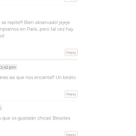
e repite!!! Bien observado! jejeje
ompramos en París…pero tal vez hay
s!
Reply
t 2:42 pm
as asi que nos encanta!!! Un besito
Reply
m
s que os gustarán chicas! Besotes
Reply