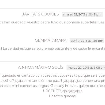
JARITA`S COOKIES
marzo 22, 2015 at 9:49 pm
os han quedado, vuestro padre tuvo que ponerse superfeliz! Las 
GEMMATAMARA
abril 7, 2015 at 1:38 pm
i! La verdad es que se sorprendió bastante y de sabor le encantaro
AINHOA MÁXIMO SOLÍS
marzo 22, 2015 at 5:05 p
 quedado encantado con vuestros cupcakes 🙂 porque será que c
cohol? jajaja a mi también me pasa!!! jajajajajajjaa tienen una pi
n esas mini cucharitas negras <3 totally in love… quiero que me c
URGENTE! jajajajajajajaja
Besotes guapas!