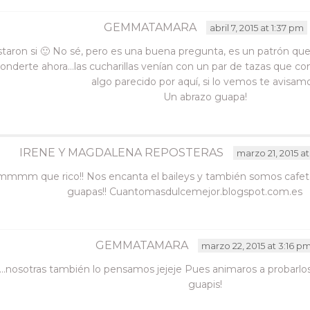
GEMMATAMARA
abril 7, 2015 at 1:37 pm
staron si 🙂 No sé, pero es una buena pregunta, es un patrón que s
ponderte ahora…las cucharillas venían con un par de tazas que c
algo parecido por aquí, si lo vemos te avisamo
Un abrazo guapa!
IRENE Y MAGDALENA REPOSTERAS
marzo 21, 2015 a
mmmm que rico!! Nos encanta el baileys y también somos cafeter
guapas!! Cuantomasdulcemejor.blogspot.com.es
GEMMATAMARA
marzo 22, 2015 at 3:16 p
a….nosotras también lo pensamos jejeje Pues animaros a probarlo
guapis!