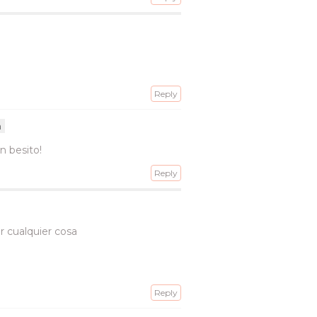
Reply
m
n besito!
Reply
r cualquier cosa
Reply