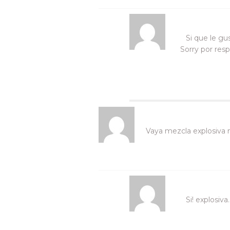
Si que le gu
Sorry por res
Vaya mezcla explosiva 
Si! explosiv