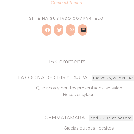
Gemma&Tamara
SI TE HA GUSTADO COMPARTELO!
Haz
Haz
Haz
Haz
clic
clic
clic
clic
para
para
para
para
compartir
compartir
compartir
enviar
en
en
en
un
Facebook
Twitter
Pinterest
enlace
(Se
(Se
(Se
por
16 Comments
abre
abre
abre
correo
en
en
en
electrónico
una
una
una
a
ventana
ventana
ventana
un
nueva)
nueva)
nueva)
amigo
LA COCINA DE CRIS Y LAURA
marzo 23, 2015 at 1:4
(Se
abre
Que ricos y bonitos presentados, se salen.
en
una
Besos crisylaura.
ventana
nueva)
GEMMATAMARA
abril 7, 2015 at 1:49 pm
Gracias guapas!!! besitos