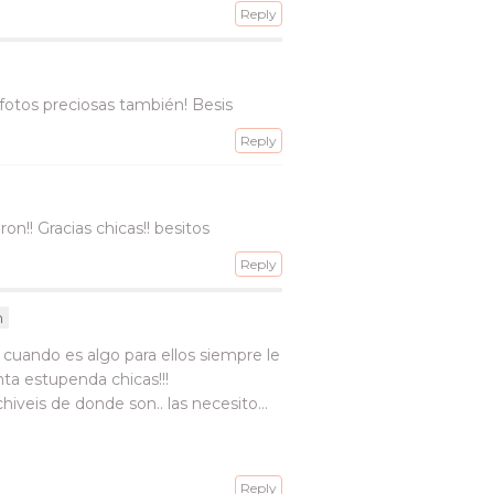
Reply
fotos preciosas también! Besis
Reply
n!! Gracias chicas!! besitos
Reply
m
uando es algo para ellos siempre le
nta estupenda chicas!!!
hiveis de donde son.. las necesito…
Reply