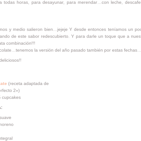
 todas horas, para desayunar, para merendar…con leche, descafei
mos y medio salieron bien…jejeje Y desde entonces teníamos un po
ndo de este sabor redescubierto. Y para darle un toque que a nuest
rata combinación!!!
chocolate…tenemos la versión del año pasado también por estas fecha
eliciosos!!
late
(receta adaptada de
rfecto 2»)
5 cupcakes
A:
 suave
 moreno
ntegral