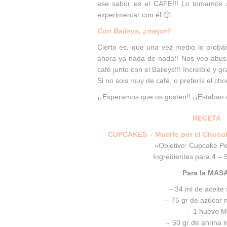
ese sabor es el CAFÉ!!! Lo tomamos a
experimentar con él 🙂
Con Baileys, ¿mejor?
Cierto es, que una vez medio lo proba
ahora ya nada de nada!! Nos veo abusa
café junto con el Baileys!!! Increíble y g
Si no sois muy de café, o preferís el 
¡¡Esperamos que os gusten!! ¡¡Estaban d
RECETA
CUPCAKES – Muerte por el Choco
«Objetivo: Cupcake Pe
Ingredientes para 4 – 
Para la MAS
– 34 ml de aceite
– 75 gr de azúcar
– 1 huevo M
– 50 gr de ahrina i