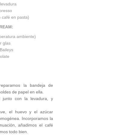
 levadura
presso
 café en pasta)
CREAM:
peratura ambiente)
r glas
Baileys
olate
reparamos la bandeja de
oldes de papel en ella.
l junto con la levadura, y
ave, el huevo y el azúcar
omogénea. Incorporamos la
inuación, añadimos el café
amos todo bien.