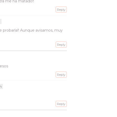
tra me ha matado!!
Reply
m
ue probarla!! Aunque avisamos, muy
Reply
besos
Reply
m
Reply