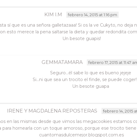
KIM I.M
febrero 14, 2015 at 1:16 pm
sta sí que es una señora galletazaaa! Si os la ve Cukyto, no deja n
on esto merece la pena saltarse la dieta y quedar redondita com
Un besote guapis!
GEMMATAMARA
febrero 17, 2015 at 11:47 a
Seguro…él sabe lo que es bueno jejeje
Si…ni que sea un trocito el finde, se puede coger! 
Un besote guapa
IRENE Y MAGDALENA REPOSTERAS
febrero 14, 2015 a
mos en las mismas desde que vimos las megacookies estamos co
 para hornearla con un toque amoroso, porque ese trocito tiene un
cuantomasdulcemejor.blogspot.com.es