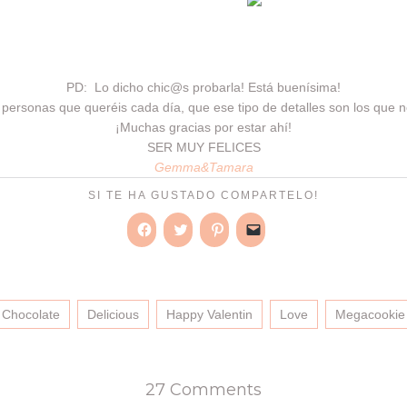
PD: Lo dicho chic@s probarla! Está buenísima!
personas que queréis cada día, que ese tipo de detalles son los que 
¡Muchas gracias por estar ahí!
SER MUY FELICES
Gemma&Tamara
SI TE HA GUSTADO COMPARTELO!
Haz
Haz
Haz
Haz
clic
clic
clic
clic
para
para
para
para
compartir
compartir
compartir
enviar
en
en
en
un
Facebook
Twitter
Pinterest
enlace
(Se
(Se
(Se
por
Chocolate
Delicious
Happy Valentin
Love
Megacookie
abre
abre
abre
correo
en
en
en
electrónico
una
una
una
a
ventana
ventana
ventana
un
nueva)
nueva)
nueva)
amigo
(Se
27 Comments
abre