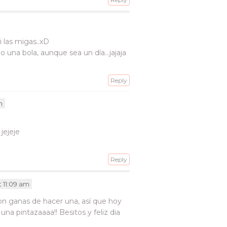
i las migas..xD
o una bola, aunque sea un día…jajaja
Reply
m
jejeje
Reply
t 11:09 am
n ganas de hacer una, así que hoy
a pintazaaaa!! Besitos y feliz dia