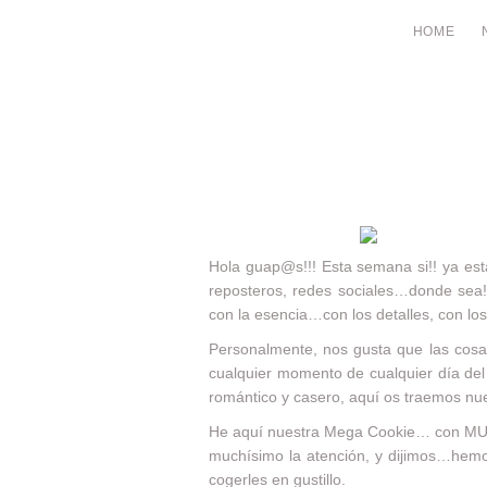
HOME
Hola guap@s!!! Esta semana si!! ya esta
reposteros, redes sociales…donde se
con la esencia…con los detalles, con los
Personalmente, nos gusta que las cosas
cualquier momento de cualquier día del
romántico y casero, aquí os traemos nu
He aquí nuestra Mega Cookie… con MUCHO
muchísimo la atención, y dijimos…hemo
cogerles en gustillo.