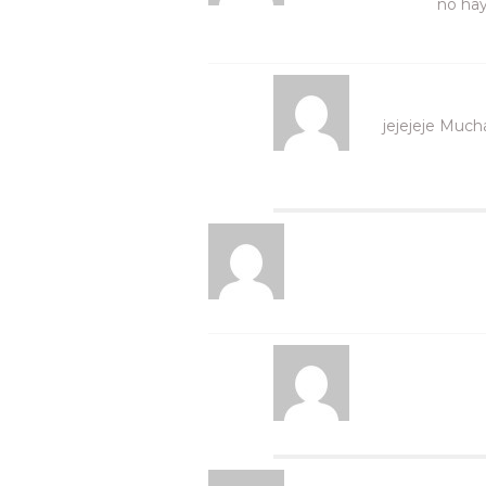
no hay
jejejeje Much