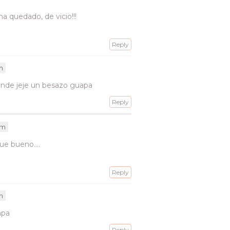
 quedado, de vicio!!!
Reply
m
grande jeje un besazo guapa
Reply
pm
 Que bueno….
Reply
am
apa
Reply