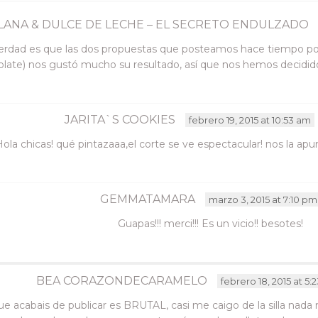
en
una
ventana
LANA & DULCE DE LECHE – EL SECRETO ENDULZADO
nueva)
verdad es que las dos propuestas que posteamos hace tiempo p
late) nos gustó mucho su resultado, así que nos hemos decidido
JARITA`S COOKIES
febrero 19, 2015 at 10:53 am
ola chicas! qué pintazaaa,el corte se ve espectacular! nos la ap
GEMMATAMARA
marzo 3, 2015 at 7:10 pm
Guapas!!! merci!!! Es un vicio!! besotes!
BEA CORAZONDECARAMELO
febrero 18, 2015 at 5:
ue acabais de publicar es BRUTAL, casi me caigo de la silla nada