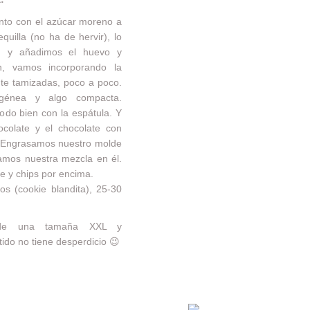
unto con el azúcar moreno a
uilla (no ha de hervir), lo
en y añadimos el huevo y
ón, vamos incorporando la
nte tamizadas, poco a poco.
génea y algo compacta.
odo bien con la espátula. Y
ocolate y el chocolate con
 Engrasamos nuestro molde
amos nuestra mezcla en él.
e y chips por encima.
 (cookie blandita), 25-30
 de una tamaña XXL y
tido no tiene desperdicio 😉