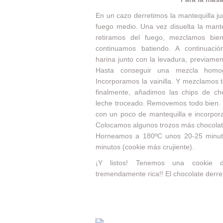
En un cazo derretimos la mantequilla j
fuego medio. Una vez disuelta la manteq
retiramos del fuego, mezclamos bi
continuamos batiendo. A continuaci
harina junto con la levadura, previame
Hasta conseguir una mezcla homo
Incorporamos la vainilla. Y mezclamos t
finalmente, añadimos las chips de ch
leche troceado. Removemos todo bien.
con un poco de mantequilla e incorpor
Colocamos algunos trozos más chocolat
Horneamos a 180ºC unos 20-25 minutos
minutos (cookie más crujiente).
¡Y listos! Tenemos una cookie
tremendamente rica!! El chocolate derre