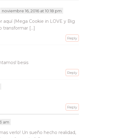
noviembre 16, 2016 at 10:18 pm
or aquí (Mega Cookie in LOVE y Big
 transformar […]
Reply
untamos! besis
Reply
Reply
23 am
 mas verlo! Un sueño hecho realidad,