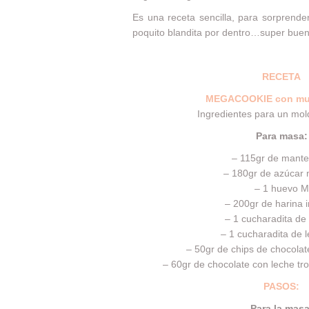
Es una receta sencilla, para sorprend
poquito blandita por dentro…super buena!
RECETA
MEGACOOKIE con mu
Ingredientes para un mo
Para masa:
– 115gr de manteq
– 180gr de azúcar
– 1 huevo M
– 200gr de harina i
– 1 cucharadita de v
– 1 cucharadita de 
– 50gr de chips de chocolat
– 60gr de chocolate con leche tr
PASOS:
Para la masa