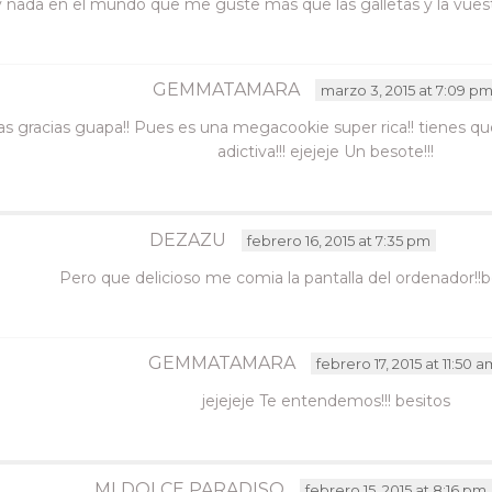
 nada en el mundo que me guste más que las galletas y la vues
GEMMATAMARA
marzo 3, 2015 at 7:09 p
as gracias guapa!! Pues es una megacookie super rica!! tienes q
adictiva!!! ejejeje Un besote!!!
DEZAZU
febrero 16, 2015 at 7:35 pm
Pero que delicioso me comia la pantalla del ordenador!!
GEMMATAMARA
febrero 17, 2015 at 11:50 a
jejejeje Te entendemos!!! besitos
MI DOLCE PARADISO
febrero 15, 2015 at 8:16 pm