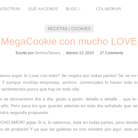
NOSOTRAS
QUÉ HACEMOS
BLOG
COLABORAR
RECETAS | COOKIES
MegaCookie con mucho LOVE
Escrito por
GemmaTamara
febrero 13, 2015
27 Comments
mos super In Love con todo!! Se respira por todas partes! Se ve en t
a! Y aunque muchas empresas, centros comerciales lo hacen todo 
 sentimientos puros que hay en todo ello.
 se demuestren día a día, gesto a gesto, detalle a detalle… que te
 año. Pero para los que queráis además en este día señalado que se 
estra segunda propuesta.
 AMOR! jejeje Si si, lo sabemos, está en todas partes, pero desde 
s de probarla! Y ya que las galletas se nos resisten por aquí, esta