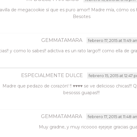
avilla de megacookie sí que es puro amor!! Madre mía, cómo os ha
Besotes
GEMMATAMARA
febrero 17, 2015 at 11:49 a
as!! y como lo sabes!! adictiva es un rato largo!!! como ella de 
ESPECIALMENTE DULCE
febrero 15, 2015 at 12:47 
Madre que pedazo de corazón! !! ♥♥♥♥ se ve delicioso chicas!!!
besosss guapas!!!
GEMMATAMARA
febrero 17, 2015 at 11:48 
Muy gradne, y muy ricoooo ejejeje gracias gu