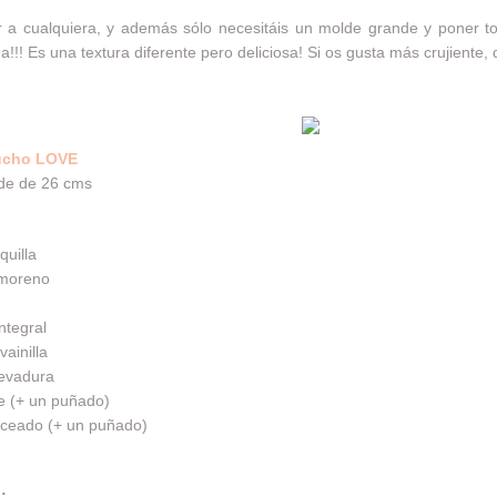
er a cualquiera, y además sólo necesitáis un molde grande y poner t
!! Es una textura diferente pero deliciosa! Si os gusta más crujiente, d
cho LOVE
lde de 26 cms
uilla
 moreno
ntegral
ainilla
levadura
e (+ un puñado)
oceado (+ un puñado)
: