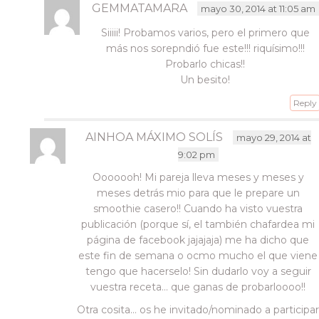
GEMMATAMARA
mayo 30, 2014 at 11:05 am
Siiiii! Probamos varios, pero el primero que
más nos sorepndió fue este!!! riquísimo!!!
Probarlo chicas!!
Un besito!
Reply
AINHOA MÁXIMO SOLÍS
mayo 29, 2014 at
9:02 pm
Ooooooh! Mi pareja lleva meses y meses y
meses detrás mio para que le prepare un
smoothie casero!! Cuando ha visto vuestra
publicación (porque sí, el también chafardea mi
página de facebook jajajaja) me ha dicho que
este fin de semana o ocmo mucho el que viene
tengo que hacerselo! Sin dudarlo voy a seguir
vuestra receta… que ganas de probarloooo!!
Otra cosita… os he invitado/nominado a participa