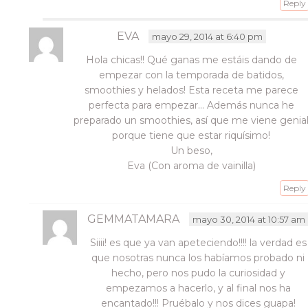
Reply
EVA
mayo 29, 2014 at 6:40 pm
Hola chicas!! Qué ganas me estáis dando de
empezar con la temporada de batidos,
smoothies y helados! Esta receta me parece
perfecta para empezar… Además nunca he
preparado un smoothies, así que me viene genia
porque tiene que estar riquísimo!
Un beso,
Eva (Con aroma de vainilla)
Reply
GEMMATAMARA
mayo 30, 2014 at 10:57 am
Siiii! es que ya van apeteciendo!!!! la verdad es
que nosotras nunca los habíamos probado ni
hecho, pero nos pudo la curiosidad y
empezamos a hacerlo, y al final nos ha
encantado!!! Pruébalo y nos dices guapa!