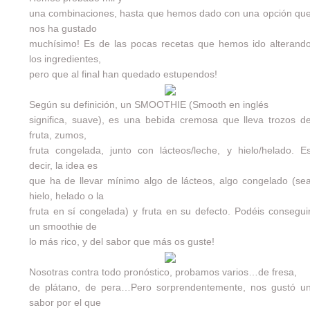
una combinaciones, hasta que hemos dado con una opción qu
nos ha gustado
muchísimo! Es de las pocas recetas que hemos ido alterand
los ingredientes,
pero que al final han quedado estupendos!
Según su definición, un SMOOTHIE (Smooth en inglés
significa, suave), es una bebida cremosa que lleva trozos d
fruta, zumos,
fruta congelada, junto con lácteos/leche, y hielo/helado. E
decir, la idea es
que ha de llevar mínimo algo de lácteos, algo congelado (se
hielo, helado o la
fruta en sí congelada) y fruta en su defecto. Podéis consegui
un smoothie de
lo más rico, y del sabor que más os guste!
Nosotras contra todo pronóstico, probamos varios…de fresa,
de plátano, de pera…Pero sorprendentemente, nos gustó u
sabor por el que