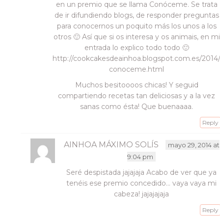
en un premio que se llama Conóceme. Se trata
de ir difundiendo blogs, de responder preguntas
para conocernos un poquito más los unos a los
otros 🙂 Así que si os interesa y os animais, en mi
entrada lo explico todo todo 🙂
http://cookcakesdeainhoa.blogspot.com.es/2014
conoceme.html
Muchos besitoooos chicas! Y seguid
compartiendo recetas tan deliciosas y a la vez
sanas como ésta! Que buenaaaa.
Reply
AINHOA MÁXIMO SOLÍS
mayo 29, 2014 at
9:04 pm
Seré despistada jajajaja Acabo de ver que ya
tenéis ese premio concedido… vaya vaya mi
cabeza! jajajajaja
Reply