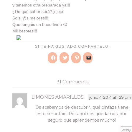
y tenemos otra preparada ya!!!
¿De qué sabor será? jejeje
Sois l@s mejores!!!
Que tengáis un buen finde 😉
Mil besotes!!!
SI TE HA GUSTADO COMPARTELO!
Haz
Haz
Haz
Haz
clic
clic
clic
clic
para
para
para
para
compartir
compartir
compartir
enviar
en
en
en
un
Facebook
Twitter
Pinterest
enlace
31 Comments
(Se
(Se
(Se
por
abre
abre
abre
correo
en
en
en
electrónico
una
una
una
a
LIMONES AMARILLOS
junio 4, 2014 at 1:29 pm
ventana
ventana
ventana
un
nueva)
nueva)
nueva)
amigo
Os acabamos de descubrir…qué pintaza tiene
(Se
abre
este smoothie! Por aquí nos quedamos, que
en
una
seguro que aprendemos mucho!
ventana
nueva)
Reply