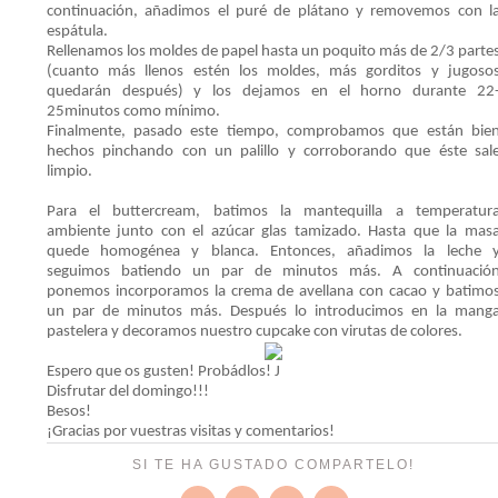
continuación, añadimos el puré de plátano y removemos con l
espátula.
Rellenamos los moldes de papel hasta un poquito más de 2/3 parte
(cuanto más llenos estén los moldes, más gorditos y jugoso
quedarán después) y los dejamos en el horno durante 22
25minutos como mínimo.
Finalmente, pasado este tiempo, comprobamos que están bie
hechos pinchando con un palillo y corroborando que éste sal
limpio.
Para el buttercream, batimos la mantequilla a temperatur
ambiente junto con el azúcar glas tamizado. Hasta que la mas
quede homogénea y blanca. Entonces, añadimos la leche 
seguimos batiendo un par de minutos más. A continuació
ponemos incorporamos la crema de avellana con cacao y batimo
un par de minutos más. Después lo introducimos en la mang
pastelera y decoramos nuestro cupcake con virutas de colores.
Espero que os gusten! Probádlos! J
Disfrutar del domingo!!!
Besos!
¡Gracias por vuestras visitas y comentarios!
SI TE HA GUSTADO COMPARTELO!