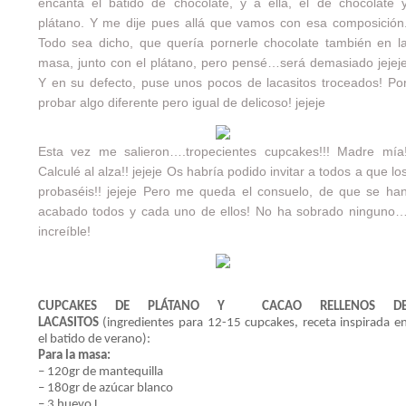
encanta el batido de chocolate, y a ella, el de chocolate 
plátano. Y me dije pues allá que vamos con esa composición
Todo sea dicho, que quería pornerle chocolate también en l
masa, junto con el plátano, pero pensé…será demasiado jejej
Y en su defecto, puse unos pocos de lacasitos troceados! Po
probar algo diferente pero igual de delicoso! jejeje
Esta vez me salieron….tropecientes cupcakes!!! Madre mía
Calculé al alza!! jejeje Os habría podido invitar a todos a que lo
probaséis!! jejeje Pero me queda el consuelo, de que se ha
acabado todos y cada uno de ellos! No ha sobrado ninguno
increíble!
CUPCAKES DE PLÁTANO Y CACAO RELLENOS D
LACASITOS
(ingredientes para 12-15 cupcakes, receta inspirada e
el batido de verano):
Para la masa:
– 120gr de mantequilla
– 180gr de azúcar blanco
– 3 huevo L