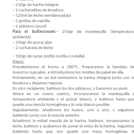
– 230gr de harina integral
– 2 cucharaditas de levadura
– 120ml de leche semidesnadata
– 2 gotitas de vainilla
– 2 plátanos (puré)
Para el buttercream:
– 250gr de mantequilla (temperatur
ambiente)
– 250gr de azucar glas
– 2 cucharada de leche
– 100gr de cacao (estilo nocilla o nutella)
Pasos:
Precalentamos el horno a 180ºC. Preparamos la bandeja d
nuestros cupcakes, e introducimos los moldes de papel en ella.
Préviamente, en un bol tamizamos la harina integral junto con l
levadura y dejamos reposar.
En otro recipiente, batimos los dos plátanos, y hacemos un puré.
Ahora en un nuevo cuenco, incorporamos la mantequilla 
temperatura ambiente y el azúcar blanco, y batimos hasta qu
quede una mezcla homogénea y lo más blanca posible.
Seguidamente, añadirmos los huevo, uno a uno, y seguimo
batiendo junto con la mezcla anterior.
Añadimos la mitad mezcla de la harina, batimos, incoporamos l
leche, batimos y acabamos de poner el resto de la harina. Seguimo
batiendo hasta que nos quede una masa homogénea. 