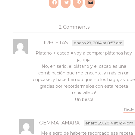
Haz
Haz
Haz
Haz
clic
clic
clic
clic
para
para
para
para
compartir
compartir
compartir
enviar
en
en
en
un
Facebook
Twitter
Pinterest
enlace
2 Comments
(Se
(Se
(Se
por
abre
abre
abre
correo
en
en
en
electrónico
una
una
una
a
IRECETAS
enero 29, 2014 at 8:57 am
ventana
ventana
ventana
un
nueva)
nueva)
nueva)
amigo
Platano + cacao = voy a comprar plátanos hoy
(Se
abre
jajajaja
en
una
No, en serio, el plátano y el cacao es una
ventana
combinación que me encanta, y más en un
nueva)
cupcake, y hace tiempo que no los hago, así que
gracias por recordarmelos con esta receta
maravillosa!
Un beso!
Reply
GEMMATAMARA
enero 29, 2014 at 4:14 pm
Me alegro de haberte recordado ese receta