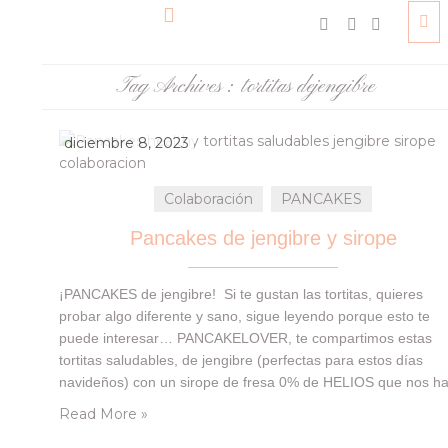
Tag Archives :
tortitas dejengibre
diciembre 8, 2023
Colaboración
PANCAKES
Pancakes de jengibre y sirope
¡PANCAKES de jengibre! Si te gustan las tortitas, quieres
probar algo diferente y sano, sigue leyendo porque esto te
puede interesar… PANCAKELOVER, te compartimos estas
tortitas saludables, de jengibre (perfectas para estos días
navideños) con un sirope de fresa 0% de HELIOS que nos h
llegado nuestra cajita de DegustaBox … ¡te van a encantar! 
Read More »
dejamos un listado con el resto de…