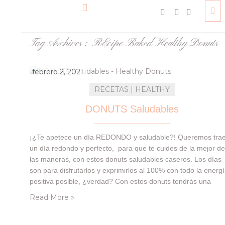
Tag Archives :
REcipe Baked Healthy Donuts
febrero 2, 2021
RECETAS | HEALTHY
DONUTS Saludables
¡¿Te apetece un día REDONDO y saludable?! Queremos trae
un día redondo y perfecto, para que te cuides de la mejor d
las maneras, con estos donuts saludables caseros. Los días
son para disfrutarlos y exprimirlos al 100% con todo la energ
positiva posible, ¿verdad? Con estos donuts tendrás una
energía extra para transformar tu día! Con ingredientes liger
Read More »
textura…