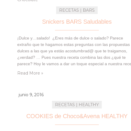
RECETAS | BARS
Snickers BARS Saludables
¡Dulce y…salado! ¿Eres más de dulce o salado? Parece
extraño que te hagamos estas preguntas con las propuestas
dulces a las que ya estás acostumbrad@ que te traigamos,
¿verdad? … Pues nuestra receta combina las dos ¿qué te
parece? Hoy le vamos a dar un toque especial a nuestra rec
gracias a la caja que nos llegó de DegustaBox de este mes
Read More »
junio 9, 2016
RECETAS | HEALTHY
COOKIES de Choco&Avena HEALTHY