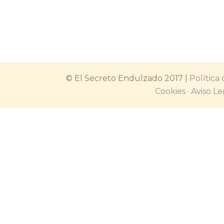
y dulces, pero que no se parecía
nada…
© El Secreto Endulzado 2017 |
Política
Cookies
·
Aviso Le