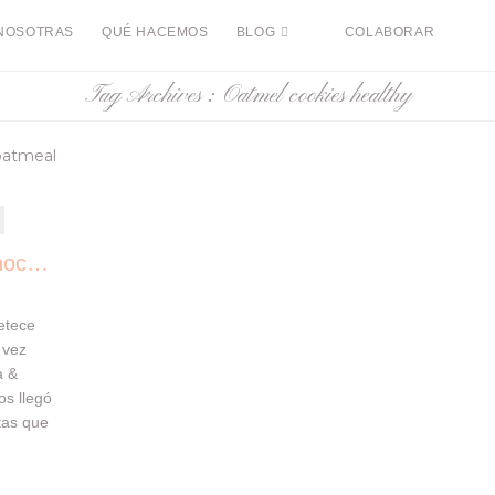
NOSOTRAS
QUÉ HACEMOS
BLOG
COLABORAR
Tag Archives :
Oatmel cookies healthy
Cookies de AVENA & Chocolate
etece
 vez
a &
os llegó
etas que
 IKEA
ujientes