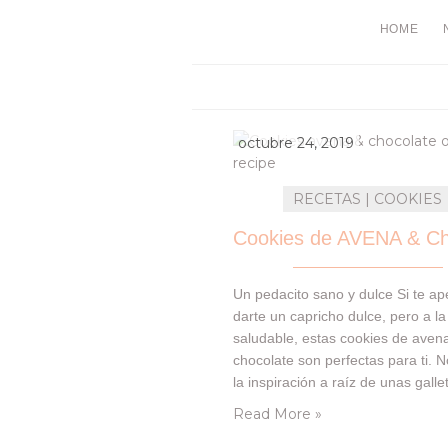
HOME
octubre 24, 2019
RECETAS | COOKIES
Un pedacito sano y dulce Si te ap
darte un capricho dulce, pero a la
saludable, estas cookies de aven
chocolate son perfectas para ti. N
la inspiración a raíz de unas gall
nuestra madre compra en el gran
Read More »
¿hay algo que no tengan?, son cr