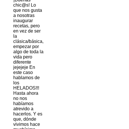
chic@s! Lo
que nos gusta
a nosotras
inaugurar
recetas, pero
en vez de ser
la
clásica/básica,
empezar por
algo de toda la
vida pero
diferente
jejejeje En
este caso
hablamos de
los
HELADOS!!!
Hasta ahora
no nos
habíamos
atrevido a
hacerlos. Y es
que, dónde
vivimos hace